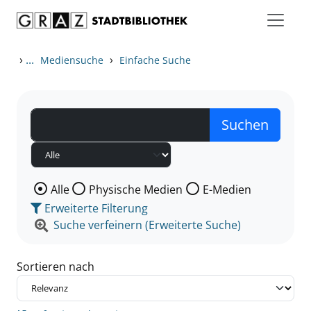
Zum Inhalt springen
Zu den Suchfiltern springen
Zur Trefferliste springen
›
...
›
Mediensuche
Einfache Suche
Wählen Sie die Medienart nach der Sie suchen wollen
Alle
Physische Medien
E-Medien
Erweiterte Filterung
Suche verfeinern (Erweiterte Suche)
Sortieren nach