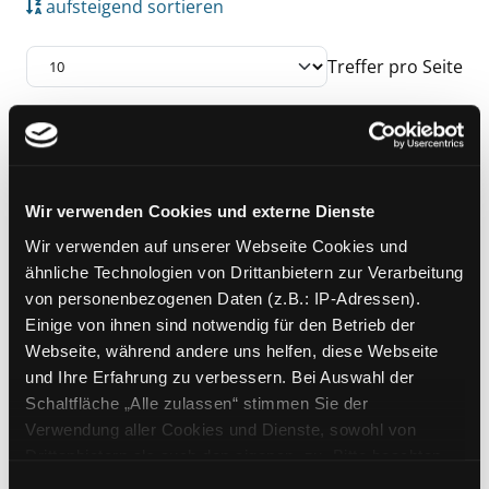
aufsteigend sortieren
Treffer pro Seite
Suchergebnis
Zu den Suchfiltern springen
Mediengruppe:
Sachbuch
A girl in the wild
Wir verwenden Cookies und externe Dienste
mein Leben in den Wäldern
Wir verwenden auf unserer Webseite Cookies und
Exemplar-Details von A girl in the wild anzeig
Verfasser:
Margeth,
Stephanie
Suche nach
ähnliche Technologien von Drittanbietern zur Verarbeitung
Jahr:
2020
von personenbezogenen Daten (z.B.: IP-Adressen).
Verlag:
Hamburg, National
Einige von ihnen sind notwendig für den Betrieb der
Geographic
Webseite, während andere uns helfen, diese Webseite
und Ihre Erfahrung zu verbessern. Bei Auswahl der
Schaltfläche „Alle zulassen“ stimmen Sie der
Zu den Suchfiltern springen
Sortieren nach
Verwendung aller Cookies und Dienste, sowohl von
Drittanbietern als auch den eigenen, zu. Bitte beachten
Sie, dass bei Verwendung von Diensten und Setzen von
Einwilligungsauswahl