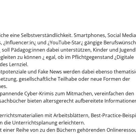
dliche eine Selbstverständlichkeit. Smartphones, Social Medi
gs, ¿Influencer:in¿ und ¿YouTube-Star¿ gängige Berufswünsch
soll Pädagog:innen dabei unterstützen, Kinder und Jugend
iten zu können ¿ egal, ob im Pflichtgegenstand ¿Digitale
es Lernziel.
htpotenziale und Fake News werden dabei ebenso thematisi
rnetzung, gesellschaftliche Teilhabe oder neue Formen der
hes.
l spannende Cyber-Krimis zum Mitmachen, vereinfachen den
dsachbücher bieten altersgerecht aufbereitete Information
errichtsmaterialien mit Arbeitsblättern, Best-Practice-Beisp
 die Unterrichtsplanung erleichtern.
t einer Reihe von zu den Büchern gehörenden Onlineresso