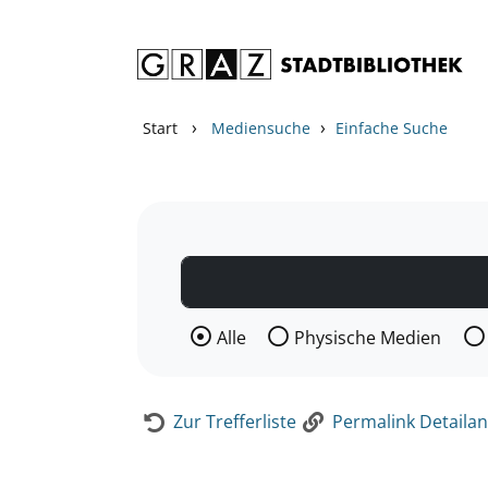
Zum Inhalt springen
Zur Detailanzeige springen
›
›
Start
Mediensuche
Einfache Suche
Wählen Sie die Medienart nach der Si
Alle
Physische Medien
Zur Trefferliste
Permalink Detailan