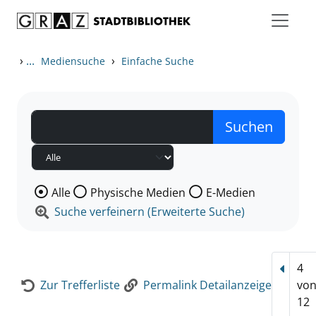
Zum Inhalt springen
Zur Detailanzeige springen
›
...
›
Mediensuche
Einfache Suche
Wählen Sie die Medienart nach der Sie suchen wollen
Alle
Physische Medien
E-Medien
Suche verfeinern (Erweiterte Suche)
4
Vorhe
Zur Trefferliste
Permalink Detailanzeige
vo
12