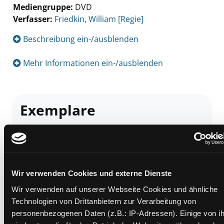
Mediengruppe:
DVD
Verfasser:
Suche nach diesem Verfasser
Friedkin, William [Regie]
Beschreibung ein-/ausblenden
Mehr Informationen ein-/ausblenden
Exemplare
Zweigstelle:
Mediathek
Signatur:
TV.DD FRE
Standort 2:
Ausleihe
Status:
Verfügbar
Wir verwenden Cookies und externe Dienste
Vorbestellungen:
0
Wir verwenden auf unserer Webseite Cookies und ähnliche
Technologien von Drittanbietern zur Verarbeitung von
Mediengruppe:
DVD
personenbezogenen Daten (z.B.: IP-Adressen). Einige von i
Frist: