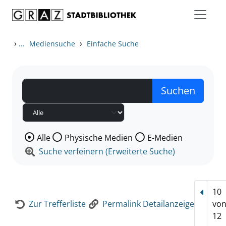
Zum Inhalt springen
Zur Detailanzeige springen
›
...
›
Mediensuche
Einfache Suche
Wählen Sie die Medienart nach der Sie suchen wollen
Alle
Physische Medien
E-Medien
Suche verfeinern (Erweiterte Suche)
10
Vorhe
Zur Trefferliste
Permalink Detailanzeige
vo
12