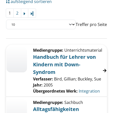
aufsteigend sortieren
1
2
Letzte Seite
Treffer pro Seite
Suchergebnis
Zu den Suchfiltern springen
Mediengruppe:
Unterrichtsmaterial
Handbuch für Lehrer von
Kindern mit Down-
Syndrom
Verfasser:
Bird, Gillian
;
Buckley, Sue
Jahr:
2005
Übergeordnetes Werk:
Integration
Mediengruppe:
Sachbuch
Alltagsfähigkeiten