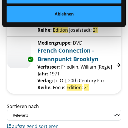
Mit besten Empfehlungen
Verfasser:
Hollmann, Hans [Regie]
;
Exemplar-Details von Mit besten Empfehlung
Ablehnen
Schubert Hans
Suche nach diesem Verfas
Jahr:
1961
Verlag:
Wien, Hoanzl
Reihe:
Edition
Josefstadt;
21
Mediengruppe:
DVD
French Connection -
Brennpunkt Brooklyn
Exemplar-Details von French Connection - B
Verfasser:
Friedkin, William [Regie]
Suche 
Jahr:
1971
Verlag:
[o.O.], 20th Century Fox
Reihe:
Focus
Edition
;
21
Zu den Suchfiltern springen
Sortieren nach
aufsteigend sortieren