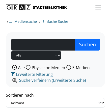
Zum Inhalt springen
Zu den Suchfiltern springen
Zur Trefferliste springen
›
...
›
Mediensuche
Einfache Suche
Wählen Sie die Medienart nach der Sie suchen wollen
Alle
Physische Medien
E-Medien
Erweiterte Filterung
Suche verfeinern (Erweiterte Suche)
Sortieren nach