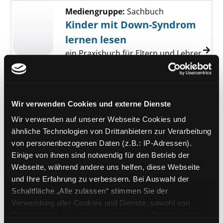
Mediengruppe:
Sachbuch
Kinder mit Down-Syndrom
lernen lesen
ein Praxisbuch für Eltern und Lehrer
Verfasser:
Oelwein, Patricia Logan
Jahr:
2007
Übergeordnetes Werk:
Integration
Wir verwenden Cookies und externe Dienste
Mediengruppe:
Belletristik
Wir verwenden auf unserer Webseite Cookies und
Alles absolut bestens bei
ähnliche Technologien von Drittanbietern zur Verarbeitung
mir
von personenbezogenen Daten (z.B.: IP-Adressen).
Exemplar-Details von Alles absolut bestens b
15 Alleingänge aus Finnland ;
Einige von ihnen sind notwendig für den Betrieb der
Erzählungen
Webseite, während andere uns helfen, diese Webseite
Suche nach diesem Verfasser
Jahr:
2014
und Ihre Erfahrung zu verbessern. Bei Auswahl der
Verlag:
Hamburg, Edition fünf
Schaltfläche „Alle zulassen“ stimmen Sie der
Reihe:
Edition
fünf;
21
Verwendung aller Cookies und Dienste, sowohl von
Drittanbietern als auch den eigenen, zu. Bitte beachten