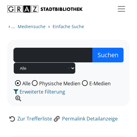
Zum Inhalt springen
Zur Detailanzeige springen
›
...
›
Mediensuche
Einfache Suche
Wählen Sie die Medienart nach der Sie suchen wollen
Alle
Physische Medien
E-Medien
Erweiterte Filterung
Zur Trefferliste
Permalink Detailanzeige