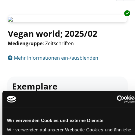
Vegan world; 2025/02
Mediengruppe:
Zeitschriften
Suche nach diesem Verfasser
Mehr Informationen ein-/ausblenden
Exemplare
Zweigstelle:
Zanklhof
Signatur:
Z VEG
Standort 2:
Ausleihe
Wir verwenden Cookies und externe Dienste
Status:
Verfügbar
Wir verwenden auf unserer Webseite Cookies und ähnliche
Vorbestellungen:
0