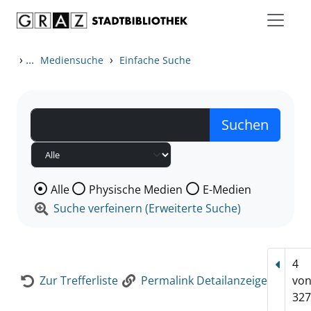
Zum Inhalt springen
Zur Detailanzeige springen
›
...
›
Mediensuche
Einfache Suche
Wählen Sie die Medienart nach der Sie suchen wollen
Alle
Physische Medien
E-Medien
Suche verfeinern (Erweiterte Suche)
4
Vorhe
Zur Trefferliste
Permalink Detailanzeige
vo
327