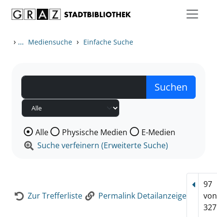
Zum Inhalt springen
Zur Detailanzeige springen
›
...
›
Mediensuche
Einfache Suche
Wählen Sie die Medienart nach der Sie suchen wollen
Alle
Physische Medien
E-Medien
Suche verfeinern (Erweiterte Suche)
97
Vorhe
Zur Trefferliste
Permalink Detailanzeige
vo
327