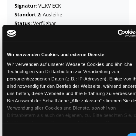
Signatur:
VL.KV ECK
Standort 2:
Ausleihe
Status:
Verfügbar
Vorbestellungen:
0
Mediengruppe:
Sachbuch
Frist:
Wir verwenden Cookies und externe Dienste
Barcode:
1602SB00490
Wir verwenden auf unserer Webseite Cookies und ähnliche
Standort 3:
Technologien von Drittanbietern zur Verarbeitung von
personenbezogenen Daten (z.B.: IP-Adressen). Einige von i
sind notwendig für den Betrieb der Webseite, während ander
uns helfen, diese Webseite und Ihre Erfahrung zu verbessern
Zweigstelle:
Nord - Geidorf
Bei Auswahl der Schaltfläche „Alle zulassen“ stimmen Sie de
Signatur:
VL.KV ECK
Verwendung aller Cookies und Dienste, sowohl von
Standort 2:
Ausleihe
Drittanbietern als auch den eigenen, zu. Bitte beachten Sie, 
bei Verwendung von Diensten und Setzen von Cookies von
Status:
Verfügbar
Drittanbietern, eine Verarbeitung in unsicheren Drittländern
Vorbestellungen:
0
Einwilligungsauswahl