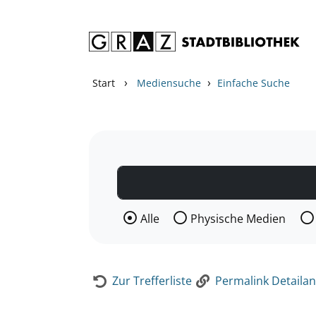
Zum Inhalt springen
Zur Detailanzeige springen
›
›
Start
Mediensuche
Einfache Suche
Wählen Sie die Medienart nach der Si
Alle
Physische Medien
Zur Trefferliste
Permalink Detailan