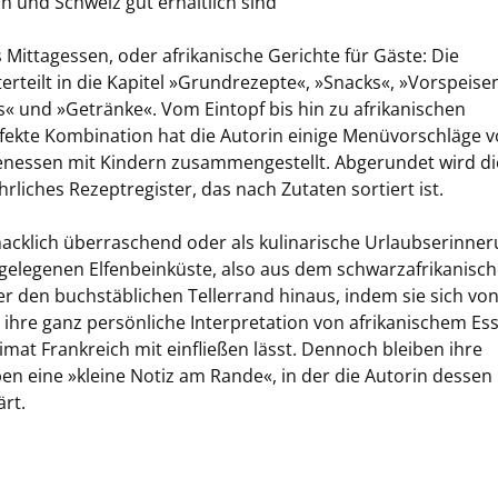
h und Schweiz gut erhältlich sind
 Mittagessen, oder afrikanische Gerichte für Gäste: Die
rteilt in die Kapitel »Grundrezepte«, »Snacks«, »Vorspeise
s« und »Getränke«. Vom Eintopf bis hin zu afrikanischen
erfekte Kombination hat die Autorin einige Menüvorschläge 
nessen mit Kindern zusammengestellt. Abgerundet wird di
iches Rezeptregister, das nach Zutaten sortiert ist.
cklich überraschend oder als kulinarische Urlaubserinner
gelegenen Elfenbeinküste, also aus dem schwarzafrikanisc
ber den buchstäblichen Tellerrand hinaus, indem sie sich von
in ihre ganz persönliche Interpretation von afrikanischem Es
imat Frankreich mit einfließen lässt. Dennoch bleiben ihre
ben eine »kleine Notiz am Rande«, in der die Autorin dessen
rt.