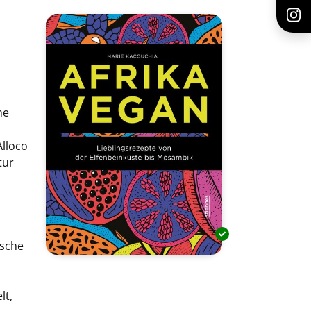
he
lloco
tur
ische
lt,