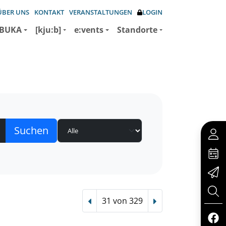
ÜBER UNS
KONTAKT
VERANSTALTUNGEN
LOGIN
BUKA
[kju:b]
e:vents
Standorte
31 von 329
Vorheriger Treffer
Nächster Treffer