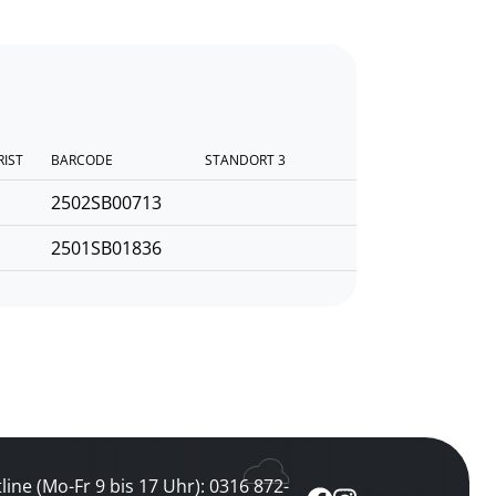
RIST
BARCODE
STANDORT 3
2502SB00713
2501SB01836
line (Mo-Fr 9 bis 17 Uhr): 0316 872-