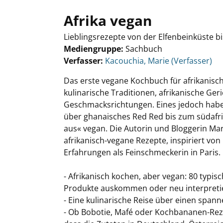
Afrika vegan
Lieblingsrezepte von der Elfenbeinküste 
Mediengruppe:
Sachbuch
Verfasser:
Suche nach diesem Verfasser
Kacouchia, Marie (Verfasser)
Das erste vegane Kochbuch für afrikanische
kulinarische Traditionen, afrikanische Ger
Geschmacksrichtungen. Eines jedoch haben
über ghanaisches Red Red bis zum südafrik
aus« vegan. Die Autorin und Bloggerin Mar
afrikanisch-vegane Rezepte, inspiriert von
Erfahrungen als Feinschmeckerin in Paris.
- Afrikanisch kochen, aber vegan: 80 typisc
Produkte auskommen oder neu interpretie
- Eine kulinarische Reise über einen span
- Ob Bobotie, Mafé oder Kochbananen-Reze