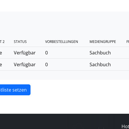
T 2
STATUS
VORBESTELLUNGEN
MEDIENGRUPPE
F
e
Verfügbar
0
Sachbuch
e
Verfügbar
0
Sachbuch
tliste setzen
Hot