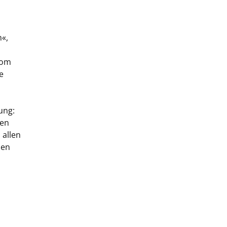
n«,
vom
e
ung:
hen
 allen
sen