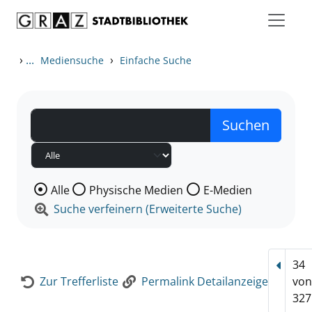
Zum Inhalt springen
Zur Detailanzeige springen
›
...
›
Mediensuche
Einfache Suche
Wählen Sie die Medienart nach der Sie suchen wollen
Alle
Physische Medien
E-Medien
Suche verfeinern (Erweiterte Suche)
34
Vorhe
Zur Trefferliste
Permalink Detailanzeige
vo
327