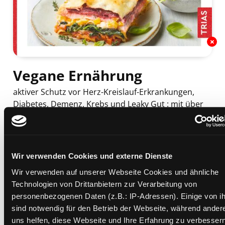
Vegane Ernährung
aktiver Schutz vor Herz-Kreislauf-Erkrankungen,
Diabetes, Demenz, Krebs und Leaky Gut : mit über
90 pflanzlichen Rezepten
Mediengruppe:
Sachbuch
Verfasser:
Suche nach diesem Verfasser
Hanslian, Etienne (Verfasser)
;
Dell'Oro,
Melanie (Verfasser)
;
Schiele, Julia (Verfasser)
Wir verwenden Cookies und externe Dienste
Beschreibung ein-/ausblenden
Wir verwenden auf unserer Webseite Cookies und ähnliche
Technologien von Drittanbietern zur Verarbeitung von
Mehr Informationen ein-/ausblenden
personenbezogenen Daten (z.B.: IP-Adressen). Einige von i
sind notwendig für den Betrieb der Webseite, während ander
uns helfen, diese Webseite und Ihre Erfahrung zu verbessern