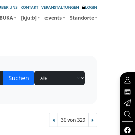
ÜBER UNS
KONTAKT
VERANSTALTUNGEN
LOGIN
BUKA
[kju:b]
e:vents
Standorte
36 von 329
Vorheriger Treffer
Nächster Treffer