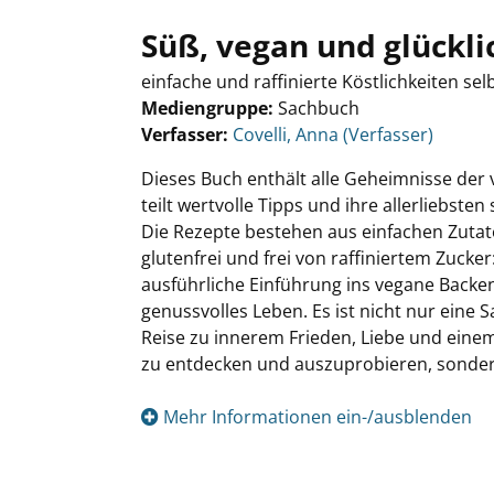
Süß, vegan und glückli
einfache und raffinierte Köstlichkeiten s
Mediengruppe:
Sachbuch
Verfasser:
Suche nach diesem Verfasser
Covelli, Anna (Verfasser)
Dieses Buch enthält alle Geheimnisse der 
teilt wertvolle Tipps und ihre allerliebste
Die Rezepte bestehen aus einfachen Zutaten,
glutenfrei und frei von raffiniertem Zucke
ausführliche Einführung ins vegane Backen
genussvolles Leben. Es ist nicht nur ein
Reise zu innerem Frieden, Liebe und einem 
zu entdecken und auszuprobieren, sonder
Mehr Informationen ein-/ausblenden