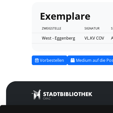
Exemplare
ZWEIGSTELLE
SIGNATUR
S
West - Eggenberg
VL.KV COV
A
Vorbestellen
Medium auf die Pos