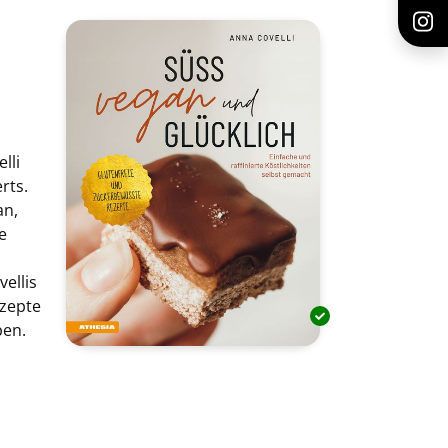
lli
rts.
an,
e
ellis
ezepte
ben.