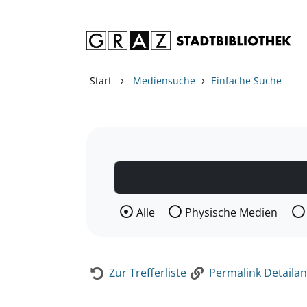
Zum Inhalt springen
Zur Detailanzeige springen
›
›
Start
Mediensuche
Einfache Suche
Wählen Sie die Medienart nach der Si
Alle
Physische Medien
Zur Trefferliste
Permalink Detailan