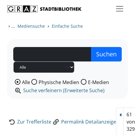
Zum Inhalt springen
Zur Detailanzeige springen
›
...
›
Mediensuche
Einfache Suche
Wählen Sie die Medienart nach der Sie suchen wollen
Alle
Physische Medien
E-Medien
Suche verfeinern (Erweiterte Suche)
61
Vorhe
Zur Trefferliste
Permalink Detailanzeige
vo
329