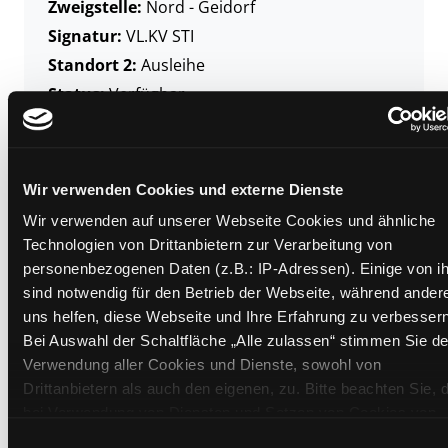
Zweigstelle:
Nord - Geidorf
Signatur:
VL.KV STI
Standort 2:
Ausleihe
Status:
Verfügbar
Vorbestellungen:
0
Mediengruppe:
Sachbuch
Frist:
Wir verwenden Cookies und externe Dienste
Barcode:
2408SB00183
Wir verwenden auf unserer Webseite Cookies und ähnliche
Standort 3:
Technologien von Drittanbietern zur Verarbeitung von
personenbezogenen Daten (z.B.: IP-Adressen). Einige von i
sind notwendig für den Betrieb der Webseite, während ander
uns helfen, diese Webseite und Ihre Erfahrung zu verbessern
Zweigstelle:
Süd - Lauzilgasse
Bei Auswahl der Schaltfläche „Alle zulassen“ stimmen Sie de
Signatur:
VL.KV STI
Verwendung aller Cookies und Dienste, sowohl von
Drittanbietern als auch den eigenen, zu. Bitte beachten Sie, 
Standort 2:
Ausleihe
bei Verwendung von Diensten und Setzen von Cookies von
Status:
Verfügbar
Drittanbietern, eine Verarbeitung in unsicheren Drittländern
Einwilligungsauswahl