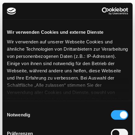
Wir verwenden Cookies und externe Dienste
Veg für mich
Wir verwenden auf unserer Webseite Cookies und
rein pflanzlich glücklich!
ähnliche Technologien von Drittanbietern zur Verarbeitung
Mediengruppe:
Zeitschriften
von personenbezogenen Daten (z.B.: IP-Adressen).
Einige von ihnen sind notwendig für den Betrieb der
Mehr Informationen ein-/ausblenden
Webseite, während andere uns helfen, diese Webseite
und Ihre Erfahrung zu verbessern. Bei Auswahl der
Bände
Schaltfläche „Alle zulassen“ stimmen Sie der
Verwendung aller Cookies und Dienste, sowohl von
Medium auf die Postliste setzen
Drittanbietern als auch den eigenen, zu. Bitte beachten
Sie, dass bei Verwendung von Diensten und Setzen von
Einwilligungsauswahl
Cookies von Drittanbietern, eine Verarbeitung in
Notwendig
unsicheren Drittländern (Länder außerhalb des EWR
ohne adäquates Datenschutzniveau) stattfinden kann. In
Präferenzen