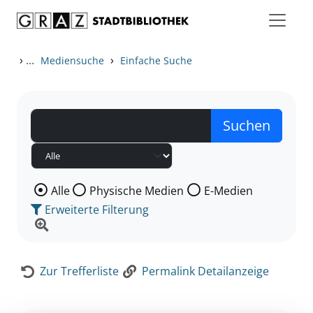
Zum Inhalt springen
Zur Detailanzeige springen
›
...
›
Mediensuche
Einfache Suche
Wählen Sie die Medienart nach der Sie suchen wollen
Alle
Physische Medien
E-Medien
Erweiterte Filterung
Zur Trefferliste
Permalink Detailanzeige