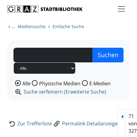
Zum Inhalt springen
Zur Detailanzeige springen
›
...
›
Mediensuche
Einfache Suche
Wählen Sie die Medienart nach der Sie suchen wollen
Alle
Physische Medien
E-Medien
Suche verfeinern (Erweiterte Suche)
71
Vorhe
Zur Trefferliste
Permalink Detailanzeige
vo
327