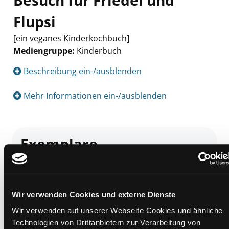
Besuch für Friedel und
Flupsi
[ein veganes Kinderkochbuch]
Mediengruppe:
Kinderbuch
Suche nach diesem Verfasser
Beschreibung ein-/ausblenden
Mehr Informationen ein-/ausblenden
Exemplare
Zweigstelle:
Nord - Geidorf
Signatur:
JV.K BES
Standort 2:
Ausleihe
Wir verwenden Cookies und externe Dienste
Status:
Verfügbar
Wir verwenden auf unserer Webseite Cookies und ähnliche
Vorbestellungen:
0
Technologien von Drittanbietern zur Verarbeitung von