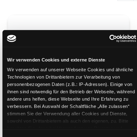
Wissenschaftliches Arbeiten
Wir verwenden Cookies und externe Dienste
durch plagiatfreies Ableiten
Wir verwenden auf unserer Webseite Cookies und ähnliche
Mediengruppe:
Sachbuch
Technologien von Drittanbietern zur Verarbeitung von
Verfasser:
Zielke, Rainer
personenbezogenen Daten (z.B.: IP-Adressen). Einige von
ihnen sind notwendig für den Betrieb der Webseite, während
Mehr Informationen ein-/ausblenden
andere uns helfen, diese Webseite und Ihre Erfahrung zu
verbessern. Bei Auswahl der Schaltfläche „Alle zulassen“
Bände
stimmen Sie der Verwendung aller Cookies und Dienste,
sowohl von Drittanbietern als auch den eigenen, zu. Bitte
beachten Sie, dass bei Verwendung von Diensten und
Medium auf die Postliste setzen
Setzen von Cookies von Drittanbietern, eine Verarbeitung in