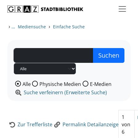
Zum Inhalt springen
Zur Detailanzeige springen
›
...
›
Mediensuche
Einfache Suche
Wählen Sie die Medienart nach der Sie suchen wollen
Alle
Physische Medien
E-Medien
Suche verfeinern (Erweiterte Suche)
1
Zur Trefferliste
Permalink Detailanzeige
von
6