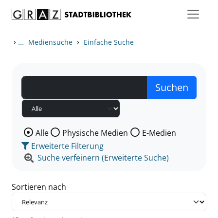
Zum Inhalt springen
Zu den Suchfiltern springen
Zur Trefferliste springen
›
...
›
Mediensuche
Einfache Suche
Wählen Sie die Medienart nach der Sie suchen wollen
Alle
Physische Medien
E-Medien
Erweiterte Filterung
Suche verfeinern (Erweiterte Suche)
Sortieren nach