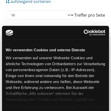
aufsteigend sortieren
Treffer pro Seite
Suchergebnis
Zu den Suchfiltern springen
Mediengruppe:
Kinderbuch
Aufsteigen in Englisch
Wir verwenden Cookies und externe Dienste
Verfasser:
Berger,
Astrid
;
Wir verwenden auf unserer Webseite Cookies und
Broniowski, Gabriele
ähnliche Technologien von Drittanbietern zur Verarbeitung
Jahr:
2013 -
von personenbezogenen Daten (z.B.: IP-Adressen).
Verlag:
Wien, G. u. G.
Einige von ihnen sind notwendig für den Betrieb der
Buchvertriebges.
Webseite, während andere uns helfen, diese Webseite
und Ihre Erfahrung zu verbessern. Bei Auswahl der
Schaltfläche „Alle zulassen“ stimmen Sie der
Zu den Suchfiltern springen
Sortieren nach
Verwendung aller Cookies und Dienste, sowohl von
Drittanbietern als auch den eigenen, zu. Bitte beachten