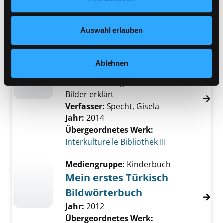
Media
Nähere Informationen finden Sie in unserer
Reihe:
Lingufant, Kinderleicht -
Datenschutzerklärung
und in unserem
Impressum
.
Auswahl erlauben
Sprachen lernen
Mediengruppe:
Kinderbuch
Ablehnen
Bildwörterbuch
die 1000 wichtigsten Wörter in
Bilder erklärt
Verfasser:
Specht, Gisela
Jahr:
2014
Übergeordnetes Werk:
Interkulturelle Bibliothek III
Mediengruppe:
Kinderbuch
Mein erstes Türkisch
Bildwörterbuch
Jahr:
2012
Übergeordnetes Werk: