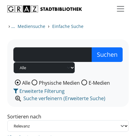
Zum Inhalt springen
Zu den Suchfiltern springen
Zur Trefferliste springen
›
...
›
Mediensuche
Einfache Suche
Wählen Sie die Medienart nach der Sie suchen wollen
Alle
Physische Medien
E-Medien
Erweiterte Filterung
Suche verfeinern (Erweiterte Suche)
Sortieren nach