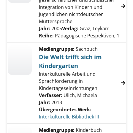
gesellschaftlicher und schulischer
Integration von Kindern und
Jugendlichen nichtdeutscher
Muttersprache
Suche nach diesem Verfasser
Jahr:
2005
Verlag:
Graz, Leykam
Reihe:
Pädagogische Pespektiven; 1
Mediengruppe:
Sachbuch
Die Welt trifft sich im
Kindergarten
Interkulturelle Arbeit und
Sprachförderung in
Kindertageseinrichtungen
Verfasser:
Ulich, Michaela
Jahr:
2013
Übergeordnetes Werk:
Interkulturelle Bibliothek III
Mediengruppe:
Kinderbuch