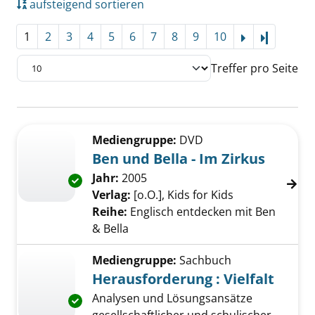
aufsteigend sortieren
1
2
3
4
5
6
7
8
9
10
Letzte Se
Treffer pro Seite
Suchergebnis
Zu den Suchfiltern springen
Mediengruppe:
DVD
Ben und Bella - Im Zirkus
Suche nach diesem Verfasser
Jahr:
2005
Exemplar-Details von Ben und Bella - Im Zirk
Verlag:
[o.O.], Kids for Kids
Reihe:
Englisch entdecken mit Ben
& Bella
Mediengruppe:
Sachbuch
Herausforderung : Vielfalt
Analysen und Lösungsansätze
Exemplar-Details von Herausforderung : Vielf