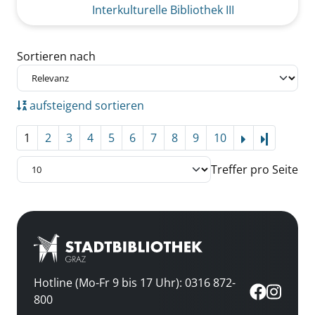
Interkulturelle Bibliothek III
Zu den Suchfiltern springen
Sortieren nach
aufsteigend sortieren
1
2
3
4
5
6
7
8
9
10
Letzte Se
Treffer pro Seite
Hotline (Mo-Fr 9 bis 17 Uhr): 0316 872-
800