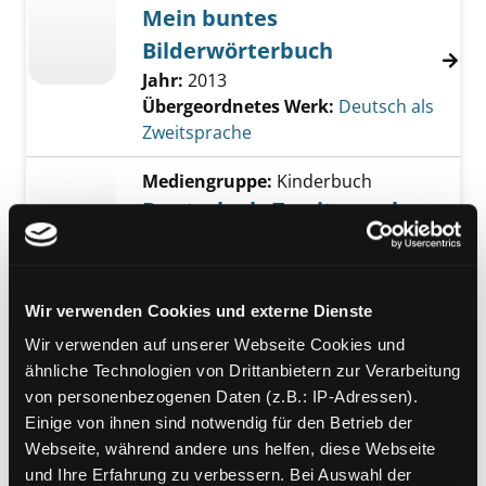
Mein buntes
Bilderwörterbuch
Jahr:
2013
Übergeordnetes Werk:
Deutsch als
Zweitsprache
Mediengruppe:
Kinderbuch
Deutsch als Zweitsprache
Sprache gezielt fördern - Arbeitsheft
C
Jahr:
2011
Wir verwenden Cookies und externe Dienste
Übergeordnetes Werk:
Deutsch als
Zweitsprache
Wir verwenden auf unserer Webseite Cookies und
ähnliche Technologien von Drittanbietern zur Verarbeitung
Mediengruppe:
Jugendbuch
von personenbezogenen Daten (z.B.: IP-Adressen).
Ein tolles Team A1.2
Einige von ihnen sind notwendig für den Betrieb der
Deutsch für Jugendliche ; Deutsch
Webseite, während andere uns helfen, diese Webseite
Exemplar-Details von Ein tolles Team A1.2 an
als Fremdsprache ; Arbeitsbuch plus
und Ihre Erfahrung zu verbessern. Bei Auswahl der