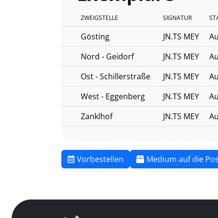
ZWEIGSTELLE
SIGNATUR
ST
Gösting
JN.TS MEY
Au
Nord - Geidorf
JN.TS MEY
Au
Ost - Schillerstraße
JN.TS MEY
Au
West - Eggenberg
JN.TS MEY
Au
Zanklhof
JN.TS MEY
Au
Vorbestellen
Medium auf die Pos