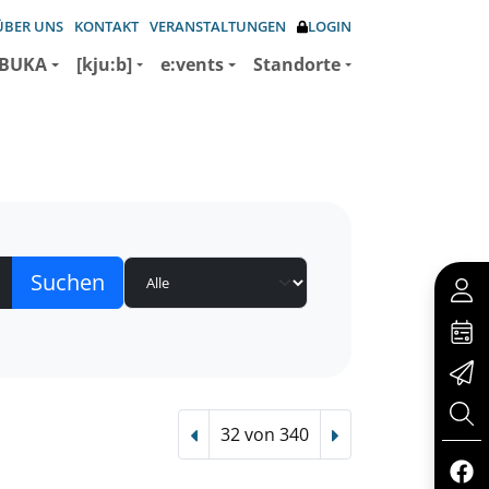
ÜBER UNS
KONTAKT
VERANSTALTUNGEN
LOGIN
BUKA
[kju:b]
e:vents
Standorte
32 von 340
Vorheriger Treffer
Nächster Treffer