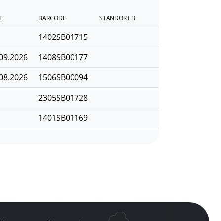
T
BARCODE
STANDORT 3
1402SB01715
09.2026
1408SB00177
08.2026
1506SB00094
2305SB01728
1401SB01169