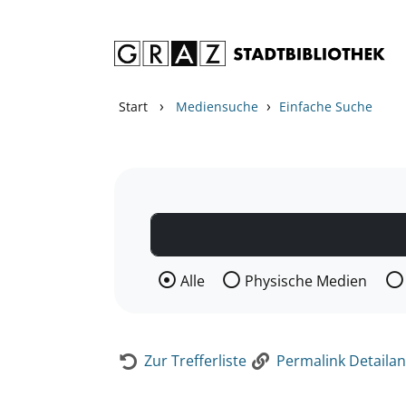
Zum Inhalt springen
Zur Detailanzeige springen
›
›
Start
Mediensuche
Einfache Suche
Wählen Sie die Medienart nach der Si
Alle
Physische Medien
Zur Trefferliste
Permalink Detailan