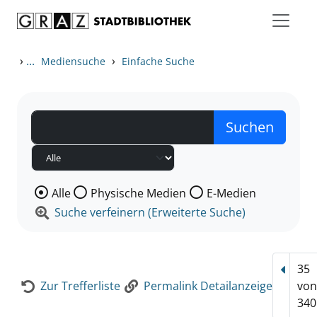
Zum Inhalt springen
Zur Detailanzeige springen
›
...
›
Mediensuche
Einfache Suche
Wählen Sie die Medienart nach der Sie suchen wollen
Alle
Physische Medien
E-Medien
Suche verfeinern (Erweiterte Suche)
35
Vorhe
Zur Trefferliste
Permalink Detailanzeige
vo
340