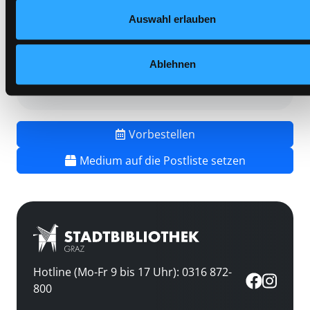
Mediengruppe:
Kinderbuch
Auswahl erlauben
Frist:
Barcode:
1205SB02694
Ablehnen
Standort 3:
Vorbestellen
Medium auf die Postliste setzen
Hotline (Mo-Fr 9 bis 17 Uhr): 0316 872-
800