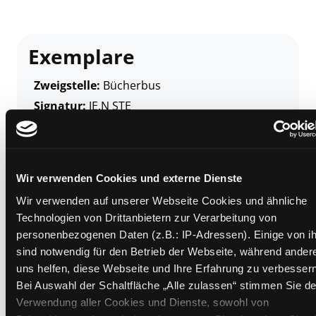
Exemplare
Zweigstelle:
Bücherbus
Signatur:
JE.N STE
Standort 2:
Depot Bücherbus
Status:
Verfügbar
Vorbestellungen:
0
Wir verwenden Cookies und externe Dienste
Mediengruppe:
Kinderbuch
Wir verwenden auf unserer Webseite Cookies und ähnliche
Frist:
Technologien von Drittanbietern zur Verarbeitung von
Barcode:
1911SB01430
personenbezogenen Daten (z.B.: IP-Adressen). Einige von i
Standort 3:
sind notwendig für den Betrieb der Webseite, während ander
uns helfen, diese Webseite und Ihre Erfahrung zu verbessern
Bei Auswahl der Schaltfläche „Alle zulassen“ stimmen Sie de
Verwendung aller Cookies und Dienste, sowohl von