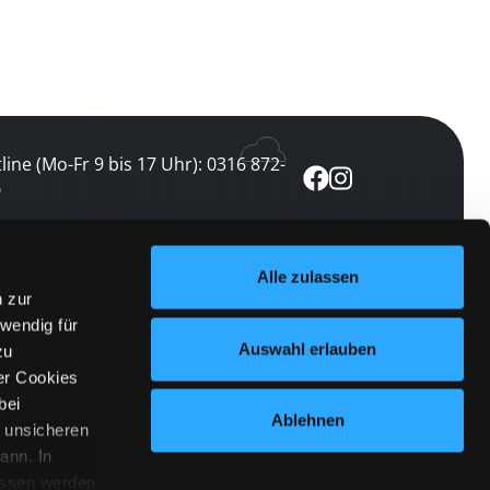
line (Mo-Fr 9 bis 17 Uhr): 0316 872-
0
ewsletter abonnieren
Alle zulassen
n zur
 keine Veranstaltung verpassen
wendig für
etzt abonnieren
Auswahl erlauben
zu
er Cookies
bei
Ablehnen
n unsicheren
ann. In
ossen werden.