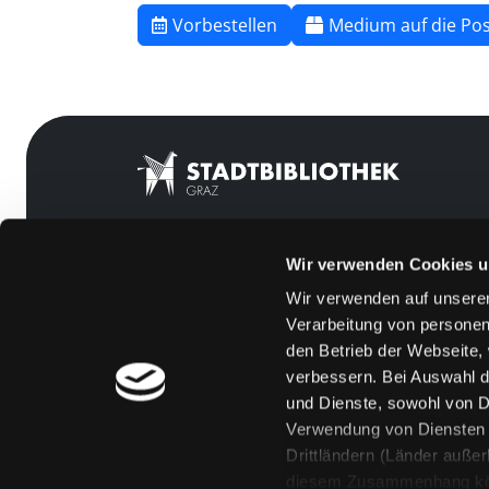
Vorbestellen
Medium auf die Pos
Wir verwenden Cookies u
Mitgliedschaft
Feedback
Wir verwenden auf unserer
Angebote
Kontakt
Verarbeitung von personen
LABUKA
Über uns
den Betrieb der Webseite,
verbessern. Bei Auswahl d
[kju:b]
Jobs
und Dienste, sowohl von Dr
News
Medienwunsch
Verwendung von Diensten u
Drittländern (Länder auße
Veranstaltungen
FAQs
diesem Zusammenhang könne