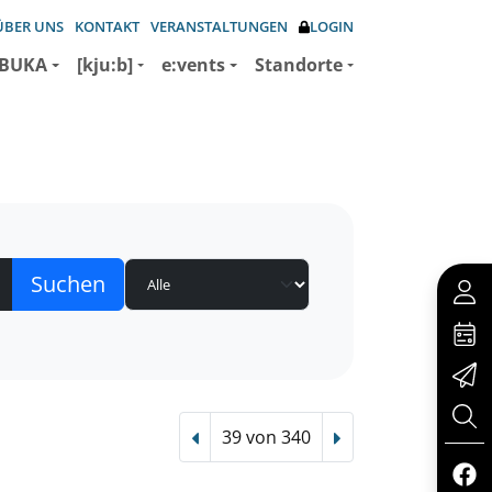
ÜBER UNS
KONTAKT
VERANSTALTUNGEN
LOGIN
BUKA
[kju:b]
e:vents
Standorte
39 von 340
Vorheriger Treffer
Nächster Treffer