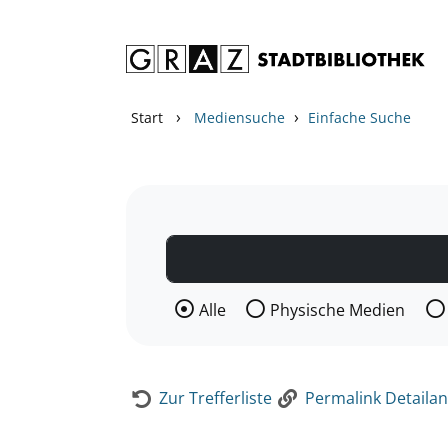
Zum Inhalt springen
Zur Detailanzeige springen
›
›
Start
Mediensuche
Einfache Suche
Wählen Sie die Medienart nach der Si
Alle
Physische Medien
Zur Trefferliste
Permalink Detailan