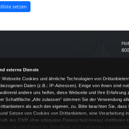
tliste setzen
Hot
80
N
nd externe Dienste
 Webseite Cookies und ähnliche Technologien von Drittanbieter
und
bezogenen Daten (z.B.: IP-Adressen). Einige von ihnen sind not
j
 während andere uns helfen, diese Webseite und Ihre Erfahrung 
er Schaltfläche „Alle zulassen“ stimmen Sie der Verwendung all
ittanbietern als auch den eigenen, zu. Bitte beachten Sie, dass 
nd Setzen von Cookies von Drittanbietern, eine Verarbeitung i
rhalb des EWR ohne adäquates Datenschutzniveau) stattfinden k
n aktuell Risiken für Betroffene nicht vollständig ausgeschl