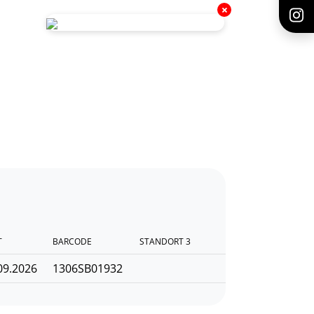
T
BARCODE
STANDORT 3
09.2026
1306SB01932