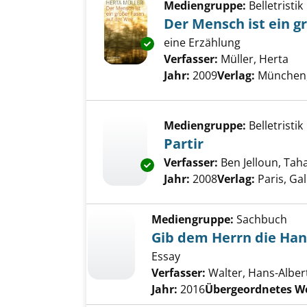
Mediengruppe:
Belletristik
Der Mensch ist ein g
eine Erzählung
Exemplar-Details von Der Mens
Verfasser:
Müller, Herta
Suc
Jahr:
2009
Verlag:
München,
Mediengruppe:
Belletristik
Partir
Verfasser:
Ben Jelloun, Tah
Exemplar-Details von Partir an
Jahr:
2008
Verlag:
Paris, Ga
Mediengruppe:
Sachbuch
Gib dem Herrn die Hand,
Essay
Verfasser:
Walter, Hans-Alber
Jahr:
2016
Übergeordnetes W