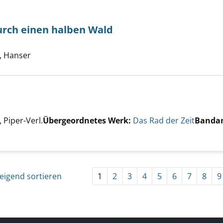
urch einen halben Wald
he nach diesem Verfasser
ege kommt durch einen halben Wald anzeigen
 Hanser
er
Piper-Verl.
Übergeordnetes Werk:
Das Rad der Zeit
Banda
Amyrlin anzeigen
eigend sortieren
1
2
3
4
5
6
7
8
9