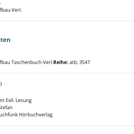
a
Suche nach diesem Verfasser
ben der Sonne und der Nacht anzeigen
ufbau-Verl.
üten
der Apfelblüten anzeigen
Suche nach diesem Verfasser
ufbau Taschenbuch-Verl.
Reihe:
atb; 3547
D
se anzeigen
im Exil. Lesung
Stefan
Suche nach diesem Verfasser
Buchfunk Hörbuchverlag