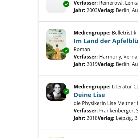
Verfasser:
Reinerová, Lenk
Exemplar-Details von Alle Far
Jahr:
2003
Verlag:
Berlin, A
Mediengruppe:
Belletristik
Im Land der Apfelbl
Roman
Exemplar-Details von Im Land 
Verfasser:
Harmony, Verna
Jahr:
2019
Verlag:
Berlin, A
Mediengruppe:
Literatur C
Exemplar-Details von Deine Li
Deine Lise
die Physikerin Lise Meitner 
Verfasser:
Frankenberger, 
Jahr:
2018
Verlag:
Leipzig, 