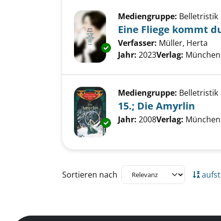
Mediengruppe:
Belletristik
Eine Fliege kommt d
Verfasser:
Müller, Herta
Suc
Exemplar-Details von Eine Fli
Jahr:
2023
Verlag:
München,
Mediengruppe:
Belletristik
15.; Die Amyrlin
Suche nach diesem Verfass
Jahr:
2008
Verlag:
München, 
Exemplar-Details von 15.; Die 
Zu den Suchfiltern springen
Sortieren nach
aufst