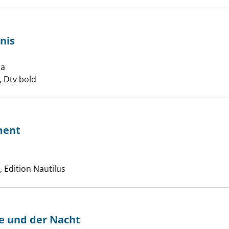
nis
iches Begräbnis anzeigen
la
Suche nach diesem Verfasser
 Dtv bold
ment
ische Testament anzeigen
Suche nach diesem Verfasser
Edition Nautilus
ne und der Nacht