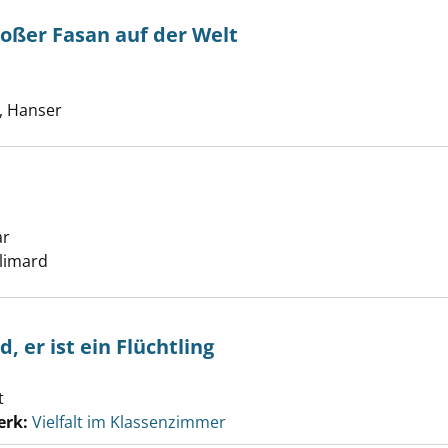
roßer Fasan auf der Welt
ch ist ein großer Fasan auf der Welt anzeigen
he nach diesem Verfasser
 Hanser
ar
Suche nach diesem Verfasser
zeigen
llimard
 er ist ein Flüchtling
t
erk:
Vielfalt im Klassenzimmer