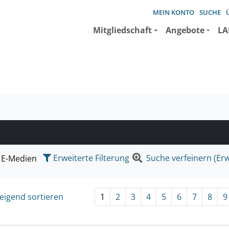
MEIN KONTO
SUCHE
Mitgliedschaft
Angebote
LA
e suchen wollen.
Erweiterte Filterung
Suche verfeinern (Erw
E-Medien
eigend sortieren
1
2
3
4
5
6
7
8
9