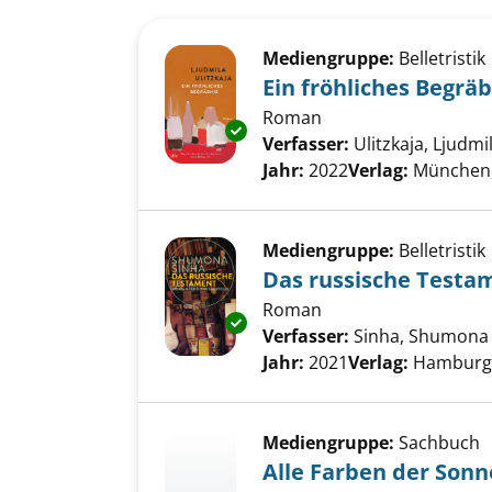
Suchergebnis
Zu den Suchfiltern springen
Mediengruppe:
Belletristik
Ein fröhliches Begräb
Roman
Exemplar-Details von Ein fröhl
Verfasser:
Ulitzkaja, Ljudmi
Jahr:
2022
Verlag:
München,
Mediengruppe:
Belletristik
Das russische Testa
Roman
Exemplar-Details von Das russ
Verfasser:
Sinha, Shumona
Jahr:
2021
Verlag:
Hamburg, 
Mediengruppe:
Sachbuch
Alle Farben der Son