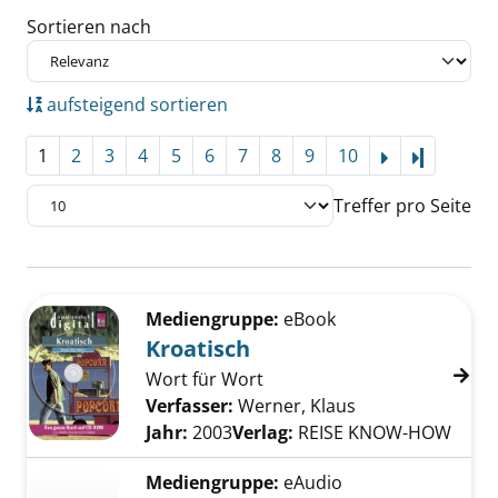
Sortieren nach
aufsteigend sortieren
1
2
3
4
5
6
7
8
9
10
Letzte Se
Treffer pro Seite
Suchergebnis
Zu den Suchfiltern springen
Mediengruppe:
eBook
Kroatisch
Wort für Wort
Verfasser:
Werner, Klaus
Suche nach dies
Jahr:
2003
Verlag:
REISE KNOW-HOW
Mediengruppe:
eAudio