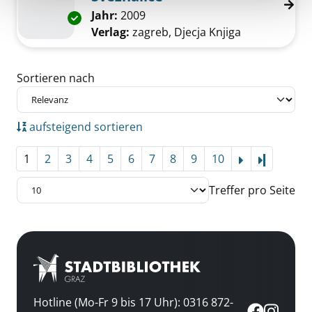
Suche nach diesem Verfasser
Jahr:
2009
Exemplar-Details von Sveznalice anzeigen
Verlag:
zagreb, Djecja Knjiga
Zu den Suchfiltern springen
Sortieren nach
aufsteigend sortieren
1
2
3
4
5
6
7
8
9
10
Letzte Se
Treffer pro Seite
Hotline (Mo-Fr 9 bis 17 Uhr): 0316 872-