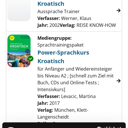
Kroatisch
Aussprache Trainer
Verfasser:
Werner, Klaus
Suche nach dies
Jahr:
2002
Verlag:
REISE KNOW-HOW
Mediengruppe:
Sprachtrainingspaket
Power-Sprachkurs
Exemplar-Details von Power-Sprachkurs Kroa
Kroatisch
für Anfänger und Wiedereinsteiger
bis Niveau A2 ; [schnell zum Ziel mit
Buch, CDs und Online-Tests ;
Intensivkurs]
Verfasser:
Levacic, Martina
Suche nach di
Jahr:
2017
Verlag:
München, Klett-
Langenscheidt
Reihe:
Pons