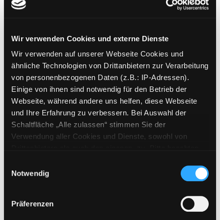
Mediengruppe:
Sprachtrainingspaket
Kroatisch gehirn-gerecht
Wir verwenden Cookies und externe Dienste
Exemplar-Details von Kroatisch gehirn-gerec
1 Basis. Rascher Lernerfolg
Wir verwenden auf unserer Webseite Cookies und
Verfasser:
Birkenbihl, Vera F.
Suche nach d
ähnliche Technologien von Drittanbietern zur Verarbeitung
Jahr:
2008
Verlag:
Graz, Bizzons
von personenbezogenen Daten (z.B.: IP-Adressen).
Reihe:
Audio-Sprachkurs; 1
Einige von ihnen sind notwendig für den Betrieb der
Webseite, während andere uns helfen, diese Webseite
Mediengruppe:
Belletristik
und Ihre Erfahrung zu verbessern. Bei Auswahl der
Gospodin monstrum
Schaltfläche „Alle zulassen“ stimmen Sie der
Verfasser:
Wells, Dan
Suche nach diesem 
Verwendung aller Cookies und Dienste, sowohl von
Exemplar-Details von Gospodin monstrum a
Jahr:
2012
Verlag:
Zagreb, Znanje
Drittanbietern als auch den eigenen, zu. Bitte beachten
Sie, dass bei Verwendung von Diensten und Setzen von
Einwilligungsauswahl
Mediengruppe:
Jugendbuch
Cookies von Drittanbietern, eine Verarbeitung in
Notwendig
Ides mi na zivce!
unsicheren Drittländern (Länder außerhalb des EWR
ohne adäquates Datenschutzniveau) stattfinden kann. In
Verfasser:
Pilic, Sanja
Suche nach diesem 
Exemplar-Details von Ides mi na zivce! anzei
Präferenzen
diesem Zusammenhang können aktuell Risiken für
Jahr:
2011
Betroffene nicht vollständig ausgeschlossen werden.