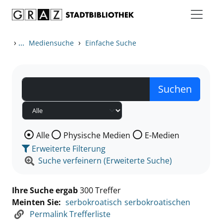
Zum Inhalt springen
Zu den Suchfiltern springen
Zur Trefferliste springen
›
...
›
Mediensuche
Einfache Suche
Wählen Sie die Medienart nach der Sie suchen wollen
Alle
Physische Medien
E-Medien
Erweiterte Filterung
Suche verfeinern (Erweiterte Suche)
Ihre Suche ergab
300 Treffer
Meinten Sie:
serbokroatisch
serbokroatischen
Permalink Trefferliste