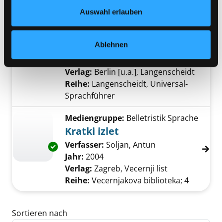
Datenschutzerklärung
und in unserem
Impressum
.
Kroatisch
Auswahl erlauben
[farbig, praktisch, aktuell]
Exemplar-Details von Kroatisch anzeigen
Verfasser:
Langenscheidt-
Ablehnen
Redaktion, Berlin
Suche nach diesem Verf
Jahr:
2011
Verlag:
Berlin [u.a.], Langenscheidt
Reihe:
Langenscheidt, Universal-
Sprachführer
Mediengruppe:
Belletristik Sprache
Kratki izlet
Verfasser:
Soljan, Antun
Suche nach diese
Exemplar-Details von Kratki izlet anzeigen
Jahr:
2004
Verlag:
Zagreb, Vecernji list
Reihe:
Vecernjakova biblioteka; 4
Zu den Suchfiltern springen
Sortieren nach