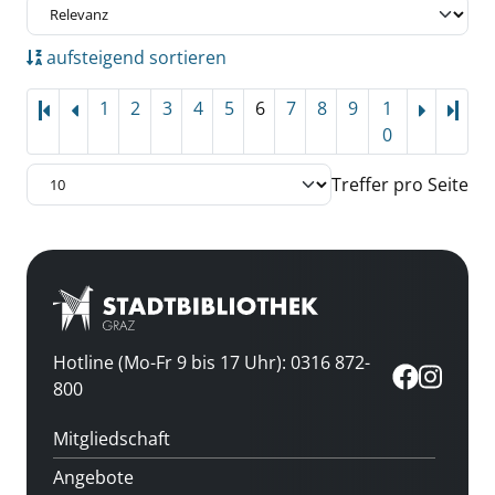
aufsteigend sortieren
1
2
3
4
5
6
7
8
9
1
Letz
0
Treffer pro Seite
Hotline (Mo-Fr 9 bis 17 Uhr): 0316 872-
800
Mitgliedschaft
Angebote