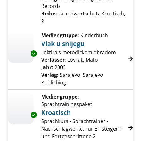
Records
Reihe:
Grundwortschatz Kroatisch;
2
Mediengruppe:
Kinderbuch
Vlak u snijegu
Lektira s metodickom obradom
Exemplar-Details von Vlak u snijegu anzeigen
Verfasser:
Lovrak, Mato
Suche nach diese
Jahr:
2003
Verlag:
Sarajevo, Sarajevo
Publishing
Mediengruppe:
Sprachtrainingspaket
Kroatisch
Exemplar-Details von Kroatisch anzeigen
Sprachkurs - Sprachtrainer -
Nachschlagwerke. Für Einsteiger 1
und Fortgeschrittene 2