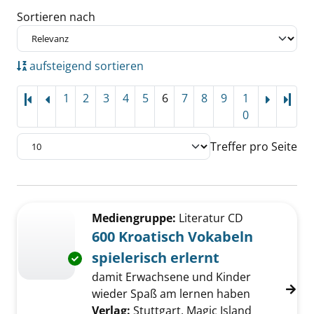
Sortieren nach
aufsteigend sortieren
1
2
3
4
5
6
7
8
9
1
Letz
0
Treffer pro Seite
Suchergebnis
Zu den Suchfiltern springen
Mediengruppe:
Literatur CD
600 Kroatisch Vokabeln
spielerisch erlernt
Exemplar-Details von 600 Kroatisch Vokabeln 
damit Erwachsene und Kinder
wieder Spaß am lernen haben
Suche nach diesem Verfasser
Verlag:
Stuttgart, Magic Island