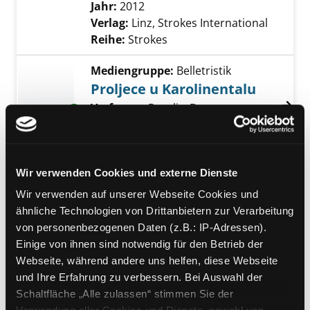
Suche nach diesem Verfasser
Jahr:
2012
Verlag:
Linz, Strokes International
Reihe:
Strokes
Mediengruppe:
Belletristik
Proljece u Karolinentalu
Verfasser:
Pavelic, Dragan
Suche nach die
Exemplar-Details von Proljece u Karolinental
Jahr:
2009
Verlag:
Zagreb, V.B.Z.
Reihe:
Biblioteka Ambrozija; 265
Mediengruppe:
Belletristik
Wir verwenden Cookies und externe Dienste
Koljivo
Wir verwenden auf unserer Webseite Cookies und
Verfasser:
Spisic, Davor
Suche nach diese
Exemplar-Details von Koljivo anzeigen
ähnliche Technologien von Drittanbietern zur Verarbeitung
Jahr:
2004
Verlag:
Zagreb, V.B.Z.
von personenbezogenen Daten (z.B.: IP-Adressen).
Reihe:
Biblioteka Tridvajedan; 37
Einige von ihnen sind notwendig für den Betrieb der
Webseite, während andere uns helfen, diese Webseite
Mediengruppe:
Belletristik
und Ihre Erfahrung zu verbessern. Bei Auswahl der
Vjecnik
Schaltfläche „Alle zulassen“ stimmen Sie der