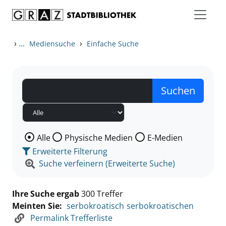
Zum Inhalt springen
Zu den Suchfiltern springen
Zur Trefferliste springen
›
...
›
Mediensuche
Einfache Suche
Wählen Sie die Medienart nach der Sie suchen wollen
Alle
Physische Medien
E-Medien
Erweiterte Filterung
Suche verfeinern (Erweiterte Suche)
Ihre Suche ergab
300 Treffer
Meinten Sie:
serbokroatisch
serbokroatischen
Permalink Trefferliste