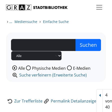
Zum Inhalt springen
Zur Detailanzeige springen
›
...
›
Mediensuche
Einfache Suche
Wählen Sie die Medienart nach der Sie suchen wollen
Alle
Physische Medien
E-Medien
Suche verfeinern (Erweiterte Suche)
4
Vorhe
Zur Trefferliste
Permalink Detailanzeige
vo
40