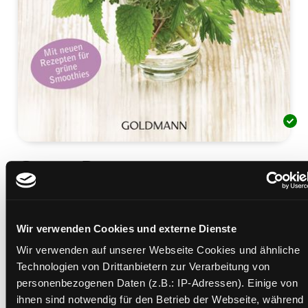
Green Detox
die sanfte Entgiftung ; [mit neuen Rezepten für
grüne Smoothies]
Mediengruppe:
Sachbuch
Wir verwenden Cookies und externe Dienste
Verfasser:
Suche nach diesem Verfasser
Nossem, Andrea
Wir verwenden auf unserer Webseite Cookies und ähnliche
Beschreibung ein-/ausblenden
Technologien von Drittanbietern zur Verarbeitung von
personenbezogenen Daten (z.B.: IP-Adressen). Einige von
Mehr Informationen ein-/ausblenden
ihnen sind notwendig für den Betrieb der Webseite, während