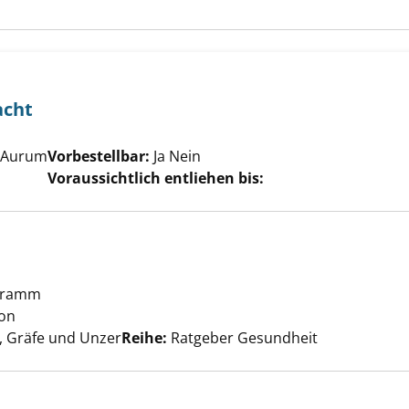
acht
uche nach diesem Verfasser
, Aurum
Vorbestellbar:
Ja
Nein
Voraussichtlich entliehen bis:
etox anzeigen
ogramm
ion
Suche nach diesem Verfasser
 Gräfe und Unzer
Reihe:
Ratgeber Gesundheit