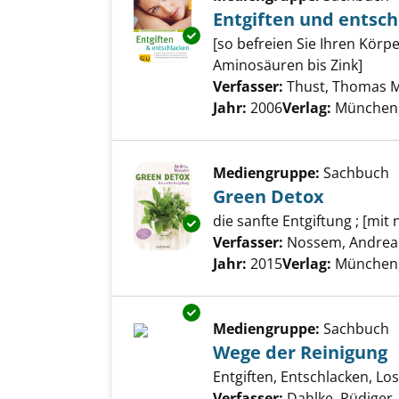
Entgiften und entsc
Exemplar-Details von Entgifte
[so befreien Sie Ihren Kör
Aminosäuren bis Zink]
Verfasser:
Thust, Thomas M
Jahr:
2006
Verlag:
München,
Mediengruppe:
Sachbuch
Green Detox
die sanfte Entgiftung ; [mi
Exemplar-Details von Green D
Verfasser:
Nossem, Andrea
Jahr:
2015
Verlag:
München,
Exemplar-Details von Wege de
Mediengruppe:
Sachbuch
Wege der Reinigung
Entgiften, Entschlacken, Lo
Verfasser:
Dahlke, Rüdiger