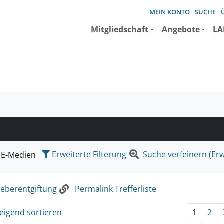
MEIN KONTO
SUCHE
Mitgliedschaft
Angebote
LA
e suchen wollen.
Erweiterte Filterung
Suche verfeinern (Erw
E-Medien
leberentgiftung
Permalink Trefferliste
eigend sortieren
1
2