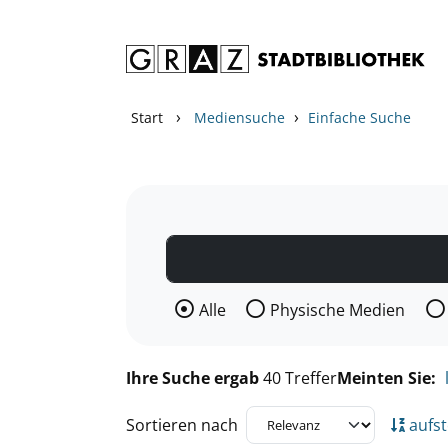
Zum Inhalt springen
Zu den Suchfiltern springen
Zur Trefferliste springen
›
›
Start
Mediensuche
Einfache Suche
Wählen Sie die Medienart nach der Si
Alle
Physische Medien
Ihre Suche ergab
40 Treffer
Meinten Sie:
Sortieren nach
aufst