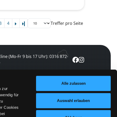
3
4
Treffer pro Seite
Letzte Seite
line (Mo-Fr 9 bis 17 Uhr): 0316 872-
0
ewsletter abonnieren
Alle zulassen
n zur
 keine Veranstaltung verpassen
wendig für
etzt abonnieren
Auswahl erlauben
zu
er Cookies
bei