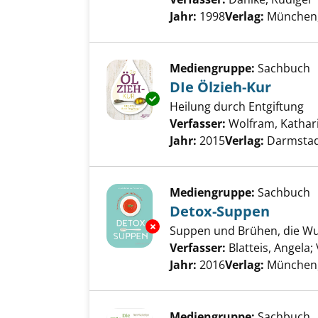
Jahr:
1998
Verlag:
München,
Mediengruppe:
Sachbuch
DIe Ölzieh-Kur
Exemplar-Details von DIe Ölzi
Heilung durch Entgiftung
Verfasser:
Wolfram, Kathar
Jahr:
2015
Verlag:
Darmstadt
Mediengruppe:
Sachbuch
Detox-Suppen
Exemplar-Details von Detox-S
Suppen und Brühen, die W
Verfasser:
Blatteis, Angela
;
Jahr:
2016
Verlag:
München,
Mediengruppe:
Sachbuch