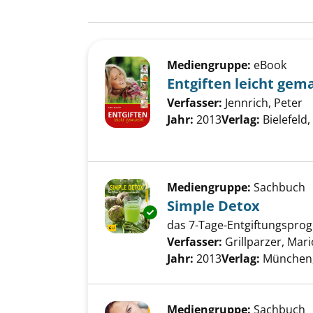
Suchergebnis
Zu den Suchfiltern springen
Mediengruppe:
eBook
Entgiften leicht gem
Verfasser:
Jennrich, Peter
S
Jahr:
2013
Verlag:
Bielefeld
Mediengruppe:
Sachbuch
Simple Detox
Exemplar-Details von Simple D
das 7-Tage-Entgiftungspr
Verfasser:
Grillparzer, Mar
Jahr:
2013
Verlag:
München,
Mediengruppe:
Sachbuch