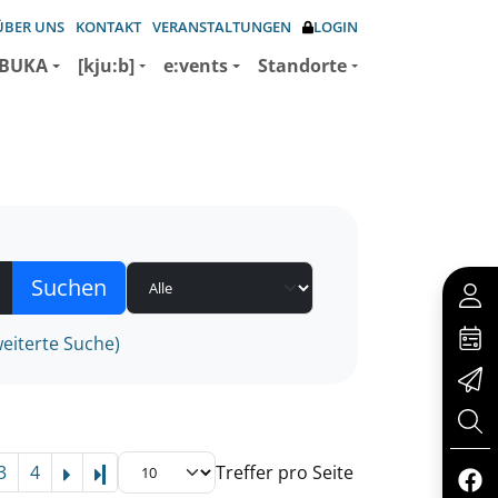
ÜBER UNS
KONTAKT
VERANSTALTUNGEN
LOGIN
BUKA
[kju:b]
e:vents
Standorte
eiterte Suche)
3
4
Treffer pro Seite
Letzte Seite