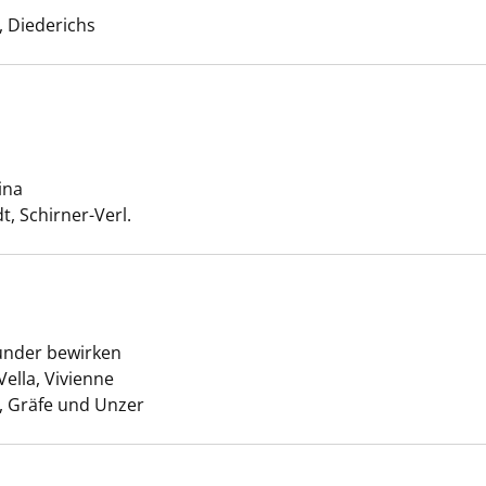
 Diederichs
eh-Kur anzeigen
ina
Suche nach diesem Verfasser
, Schirner-Verl.
uppen anzeigen
under bewirken
Vella, Vivienne
Suche nach diesem Verfasser
 Gräfe und Unzer