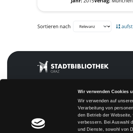
Jahr:
2015
Verlag:
München,
Zu den Suchfiltern springen
Sortieren nach
aufst
Wir verwenden Cookies u
Mitgliedschaft
Feedback
Wir verwenden auf unserer
Angebote
Kontakt
Verarbeitung von personen
LABUKA
Über uns
den Betrieb der Webseite,
verbessern. Bei Auswahl d
[kju:b]
Jobs
und Dienste, sowohl von Dr