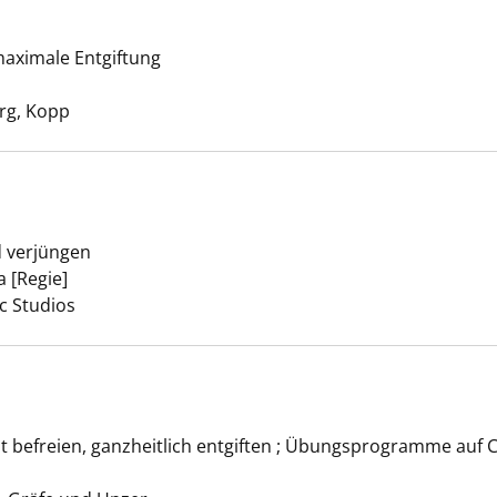
aximale Entgiftung
onensaft-Kur anzeigen
uche nach diesem Verfasser
rg, Kopp
d verjüngen
ga anzeigen
a [Regie]
Suche nach diesem Verfasser
c Studios
t Yoga anzeigen
st befreien, ganzheitlich entgiften ; Übungsprogramme auf 
he nach diesem Verfasser