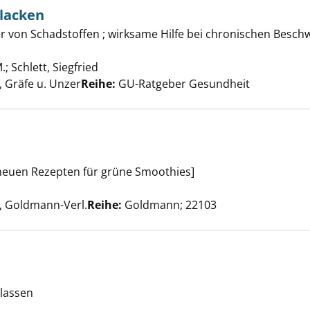
hlacken
n und entschlacken anzeigen
per von Schadstoffen ; wirksame Hilfe bei chronischen Besc
.
;
Schlett, Siegfried
Suche nach diesem Verfasser
 Gräfe u. Unzer
Reihe:
GU-Ratgeber Gesundheit
t neuen Rezepten für grüne Smoothies]
etox anzeigen
Suche nach diesem Verfasser
 Goldmann-Verl.
Reihe:
Goldmann; 22103
r Reinigung anzeigen
slassen
Suche nach diesem Verfasser