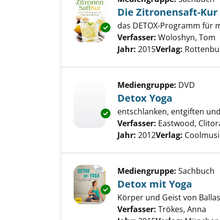
Die Zitronensaft-Kur
das DETOX-Programm für m
Exemplar-Details von Die Zitr
Verfasser:
Woloshyn, Tom
S
Jahr:
2015
Verlag:
Rottenbu
Mediengruppe:
DVD
Detox Yoga
entschlanken, entgiften un
Exemplar-Details von Detox Yo
Verfasser:
Eastwood, Clitor
Jahr:
2012
Verlag:
Coolmusi
Mediengruppe:
Sachbuch
Detox mit Yoga
Exemplar-Details von Detox mi
Körper und Geist von Balla
Verfasser:
Trökes, Anna
Suc