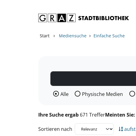
Zum Inhalt springen
Zu den Suchfiltern springen
Zur Trefferliste springen
›
›
Start
Mediensuche
Einfache Suche
Wählen Sie die Medienart nach der Si
Alle
Physische Medien
Ihre Suche ergab
671 Treffer
Meinten Sie
Sortieren nach
aufst