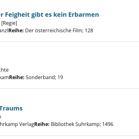
er Feigheit gibt es kein Erbarmen
[Regie]
Suche nach diesem Verfasser
 - Vor lauter Feigheit gibt es kein Erbarmen anzeigen
anzl
Reihe:
Der österreichische Film; 128
ebenau anzeigen
chte
er
ykam
Reihe:
Sonderband; 19
 Traums
e
Suche nach diesem Verfasser
te Reich des Traums anzeigen
uhrkamp Verlag
Reihe:
Bibliothek Suhrkamp; 1496