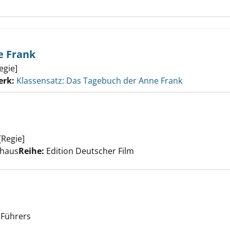
e Frank
egie]
erk:
Klassensatz: Das Tagebuch der Anne Frank
[Regie]
Suche nach diesem Verfasser
ke anzeigen
thaus
Reihe:
Edition Deutscher Film
 Führers
Suche nach diesem Verfasser