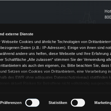
Hot
80
N
nd externe Dienste
 Webseite Cookies und ähnliche Technologien von Drittanbieter
und
bezogenen Daten (z.B.: IP-Adressen). Einige von ihnen sind not
j
 während andere uns helfen, diese Webseite und Ihre Erfahrung 
er Schaltfläche „Alle zulassen“ stimmen Sie der Verwendung all
ittanbietern als auch den eigenen, zu. Bitte beachten Sie, dass 
nd Setzen von Cookies von Drittanbietern, eine Verarbeitung i
rhalb des EWR ohne adäquates Datenschutzniveau) stattfinden k
n aktuell Risiken für Betroffene nicht vollständig ausgeschl
en
lche Cookies oder Dienste erfolgt nur, wenn Sie die jeweilige Ein
n“) oder auf die Schaltfläche „Alle zulassen“ klicken. Unter dem
ie Erklärungen zu den verschiedenen Kategorien von Cookies und
Präferenzen
Statistiken
Marketin
ändlich können Sie über unsere „Cookie-Einstellungen“ unter dem