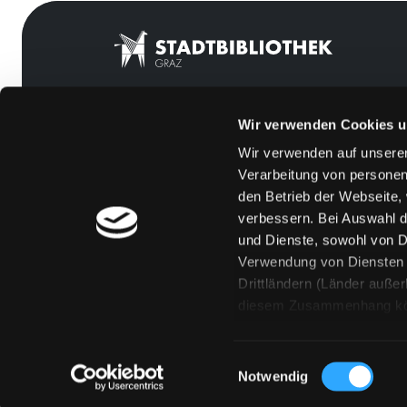
Wir verwenden Cookies u
Mitgliedschaft
Feedback
Wir verwenden auf unserer
Angebote
Kontakt
Verarbeitung von personen
LABUKA
Über uns
den Betrieb der Webseite,
verbessern. Bei Auswahl d
[kju:b]
Jobs
und Dienste, sowohl von Dr
News
Medienwunsch
Verwendung von Diensten u
Drittländern (Länder auße
Veranstaltungen
FAQs
diesem Zusammenhang könne
Standorte
Überweisungsdat
Eine Verarbeitung durch so
erteilen („Auswahl erlaube
Einwilligungsauswahl
„Details zeigen“ finden S
Notwendig
Technologien. Selbstverst