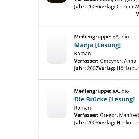
Jahr:
2005
Verlag:
Campus
V
V
Mediengruppe:
eAudio
Manja [Lesung]
Roman
Verfasser:
Gmeyner, Anna
S
Jahr:
2007
Verlag:
Hörkultu
Mediengruppe:
eAudio
Die Brücke [Lesung]
Roman
Verfasser:
Gregor, Manfred
Jahr:
2006
Verlag:
Hörkultu