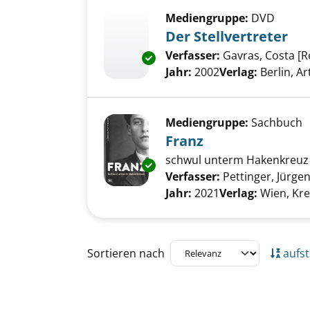
Mediengruppe:
DVD
Der Stellvertreter
Verfasser:
Gavras, Costa [R
Exemplar-Details von Der Stell
Jahr:
2002
Verlag:
Berlin, A
Mediengruppe:
Sachbuch
Franz
schwul unterm Hakenkreuz
Exemplar-Details von Franz an
Verfasser:
Pettinger, Jürge
Jahr:
2021
Verlag:
Wien, Kre
Zu den Suchfiltern springen
Sortieren nach
aufst