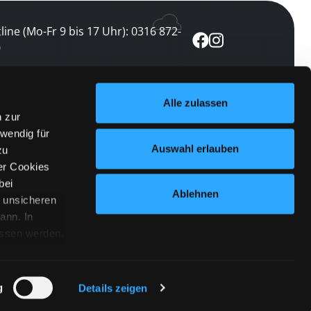
line (Mo-Fr 9 bis 17 Uhr): 0316 872-
0
ewsletter abonnieren
Alle zulassen
n zur
 keine Veranstaltung verpassen
wendig für
etzt abonnieren
Auswahl erlauben
zu
er Cookies
bei
Ablehnen
n unsicheren
ann. In
ossen werden.
Cookies
|
Impressum
|
Datenschutz
willigung
anmelden
 Punkt
 ähnlichen
g
Details zeigen
 Button links