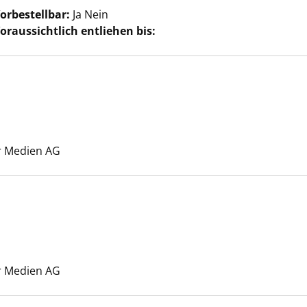
orbestellbar:
Ja
Nein
oraussichtlich entliehen bis:
uche nach diesem Verfasser
r Medien AG
Suche nach diesem Verfasser
r Medien AG