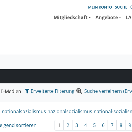
MEIN KONTO
SUCHE
Mitgliedschaft
Angebote
LA
e suchen wollen.
Erweiterte Filterung
Suche verfeinern (Erw
E-Medien
:
nationalsozialismus
nazionalsozialismus
national-soziali
eigend sortieren
1
2
3
4
5
6
7
8
9