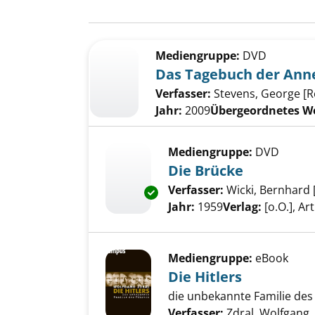
Suchergebnis
Zu den Suchfiltern springen
Mediengruppe:
DVD
Das Tagebuch der Ann
Verfasser:
Stevens, George [R
Jahr:
2009
Übergeordnetes W
Mediengruppe:
DVD
Die Brücke
Verfasser:
Wicki, Bernhard 
Exemplar-Details von Die Brüc
Jahr:
1959
Verlag:
[o.O.], Ar
Mediengruppe:
eBook
Die Hitlers
die unbekannte Familie des
Verfasser:
Zdral, Wolfgang