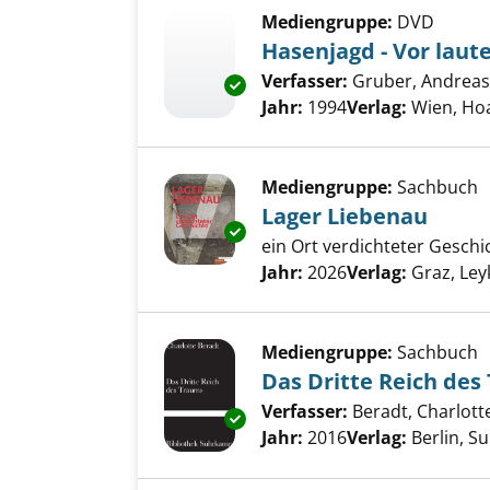
Mediengruppe:
DVD
Hasenjagd - Vor laut
Verfasser:
Gruber, Andreas 
Exemplar-Details von Hasenjagd
Jahr:
1994
Verlag:
Wien, Ho
Mediengruppe:
Sachbuch
Lager Liebenau
Exemplar-Details von Lager Li
ein Ort verdichteter Geschi
Suche nach diesem Verfass
Jahr:
2026
Verlag:
Graz, Le
Mediengruppe:
Sachbuch
Das Dritte Reich des
Verfasser:
Beradt, Charlott
Exemplar-Details von Das Drit
Jahr:
2016
Verlag:
Berlin, S