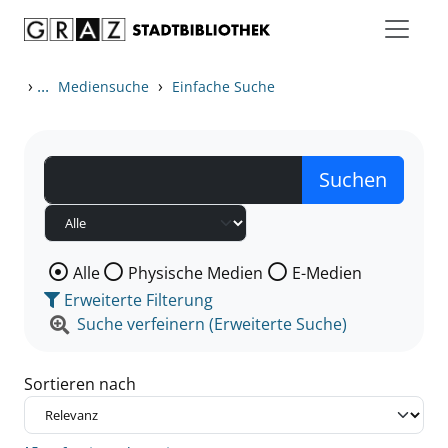
Zum Inhalt springen
Zu den Suchfiltern springen
Zur Trefferliste springen
›
...
›
Mediensuche
Einfache Suche
Wählen Sie die Medienart nach der Sie suchen wollen
Alle
Physische Medien
E-Medien
Erweiterte Filterung
Suche verfeinern (Erweiterte Suche)
Sortieren nach