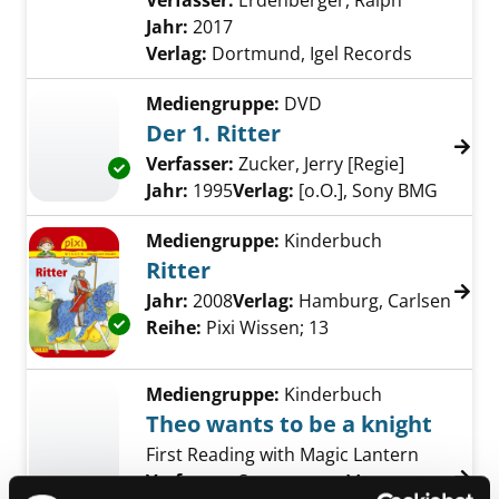
Verfasser:
Erdenberger, Ralph
Suche nach
Jahr:
2017
Verlag:
Dortmund, Igel Records
Mediengruppe:
DVD
Der 1. Ritter
Verfasser:
Zucker, Jerry [Regie]
Suche nach
Exemplar-Details von Der 1. Ritter anzeigen
Jahr:
1995
Verlag:
[o.O.], Sony BMG
Mediengruppe:
Kinderbuch
Ritter
Suche nach diesem Verfasser
Jahr:
2008
Verlag:
Hamburg, Carlsen
Exemplar-Details von Ritter anzeigen
Reihe:
Pixi Wissen; 13
Mediengruppe:
Kinderbuch
Theo wants to be a knight
First Reading with Magic Lantern
Verfasser:
Sauermann, Marcus