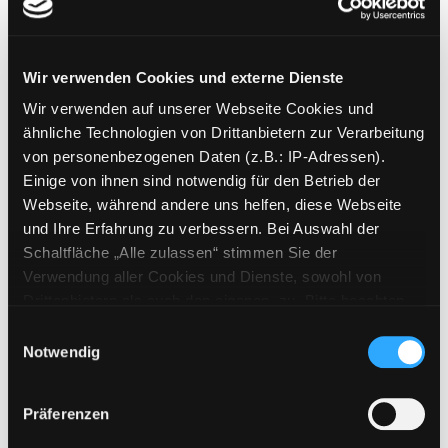
Jahr:
2004
Übergeordnetes Werk:
Let's read
English
Wir verwenden Cookies und externe Dienste
Mediengruppe:
Kinderbuch
Wir verwenden auf unserer Webseite Cookies und
Der Ritter ohne Socken
ähnliche Technologien von Drittanbietern zur Verarbeitung
Verfasser:
Oster, Christian
Suche nach die
von personenbezogenen Daten (z.B.: IP-Adressen).
Exemplar-Details von Der Ritter ohne Socken
Jahr:
2010
Einige von ihnen sind notwendig für den Betrieb der
Verlag:
Frankfurt a. M., Moritz
Webseite, während andere uns helfen, diese Webseite
und Ihre Erfahrung zu verbessern. Bei Auswahl der
Mediengruppe:
Kinderbuch
Schaltfläche „Alle zulassen“ stimmen Sie der
Forscherhandbuch Ritter
Verwendung aller Cookies und Dienste, sowohl von
Verfasser:
Osborne, Will
;
Osborne,
Drittanbietern als auch den eigenen, zu. Bitte beachten
Mary Pope
Sie, dass bei Verwendung von Diensten und Setzen von
Einwilligungsauswahl
Jahr:
2006
Cookies von Drittanbietern, eine Verarbeitung in
Notwendig
Übergeordnetes Werk:
So war es
unsicheren Drittländern (Länder außerhalb des EWR
im Mittelalter
ohne adäquates Datenschutzniveau) stattfinden kann. In
Präferenzen
diesem Zusammenhang können aktuell Risiken für
Exemplar-Details von Forscherhandbuch Ritt
Mediengruppe:
Kinderbuch
Betroffene nicht vollständig ausgeschlossen werden.