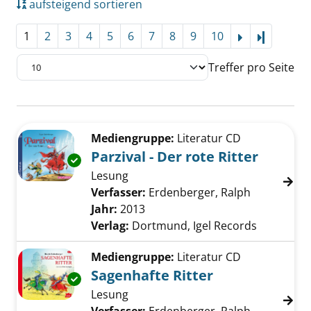
aufsteigend sortieren
1
2
3
4
5
6
7
8
9
10
Letzte Se
Treffer pro Seite
Suchergebnis
Zu den Suchfiltern springen
Mediengruppe:
Literatur CD
Parzival - Der rote Ritter
Exemplar-Details von Parzival - Der rote Ritt
Lesung
Verfasser:
Erdenberger, Ralph
Suche nach
Jahr:
2013
Verlag:
Dortmund, Igel Records
Mediengruppe:
Literatur CD
Sagenhafte Ritter
Exemplar-Details von Sagenhafte Ritter anze
Lesung