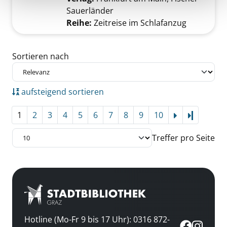
Sauerländer
Reihe:
Zeitreise im Schlafanzug
Zu den Suchfiltern springen
Sortieren nach
aufsteigend sortieren
1
2
3
4
5
6
7
8
9
10
Letzte Se
Treffer pro Seite
Hotline (Mo-Fr 9 bis 17 Uhr): 0316 872-