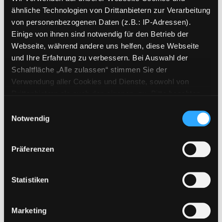
ähnliche Technologien von Drittanbietern zur Verarbeitung
Zur Trefferliste
von personenbezogenen Daten (z.B.: IP-Adressen).
Einige von ihnen sind notwendig für den Betrieb der
Webseite, während andere uns helfen, diese Webseite
und Ihre Erfahrung zu verbessern. Bei Auswahl der
Schaltfläche „Alle zulassen“ stimmen Sie der
Verwendung aller Cookies und Dienste, sowohl von
Drittanbietern als auch den eigenen, zu. Bitte beachten
Hotline (Mo-Fr 9 bis 17 Uhr): 0316 872-
Sie, dass bei Verwendung von Diensten und Setzen von
Einwilligungsauswahl
800
Cookies von Drittanbietern, eine Verarbeitung in
Notwendig
unsicheren Drittländern (Länder außerhalb des EWR
Mitgliedschaft
ohne adäquates Datenschutzniveau) stattfinden kann. In
Präferenzen
diesem Zusammenhang können aktuell Risiken für
Angebote
Betroffene nicht vollständig ausgeschlossen werden.
LABUKA
Eine Verarbeitung durch solche Cookies oder Dienste
Statistiken
[kju:b]
erfolgt nur, wenn Sie die jeweilige Einwilligung erteilen
(„Auswahl erlauben“) oder auf die Schaltfläche „Alle
News
Marketing
zulassen“ klicken. Unter dem Punkt „Details zeigen“