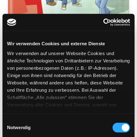
Wir verwenden Cookies und externe Dienste
Grundschulabschluss
Wir verwenden auf unserer Webseite Cookies und
ähnliche Technologien von Drittanbietern zur Verarbeitung
Rechtschreibung
von personenbezogenen Daten (z.B.: IP-Adressen).
Einige von ihnen sind notwendig für den Betrieb der
fit für den Übergang in Klasse 5 ; Klasse 4
Webseite, während andere uns helfen, diese Webseite
Mediengruppe:
Kinderbuch
und Ihre Erfahrung zu verbessern. Bei Auswahl der
Suche nach diesem Verfasser
Beschreibung ein-/ausblenden
Schaltfläche „Alle zulassen“ stimmen Sie der
Verwendung aller Cookies und Dienste, sowohl von
Mehr Informationen ein-/ausblenden
Drittanbietern als auch den eigenen, zu. Bitte beachten
Sie, dass bei Verwendung von Diensten und Setzen von
Einwilligungsauswahl
Cookies von Drittanbietern, eine Verarbeitung in
Notwendig
unsicheren Drittländern (Länder außerhalb des EWR