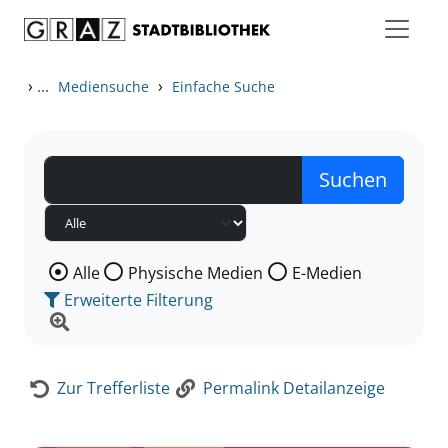
Zum Inhalt springen
Zur Detailanzeige springen
›
...
›
Mediensuche
Einfache Suche
Wählen Sie die Medienart nach der Sie suchen wollen
Alle
Physische Medien
E-Medien
Erweiterte Filterung
Zur Trefferliste
Permalink Detailanzeige