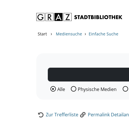
Zum Inhalt springen
Zur Detailanzeige springen
›
›
Start
Mediensuche
Einfache Suche
Wählen Sie die Medienart nach der Si
Alle
Physische Medien
Zur Trefferliste
Permalink Detailan