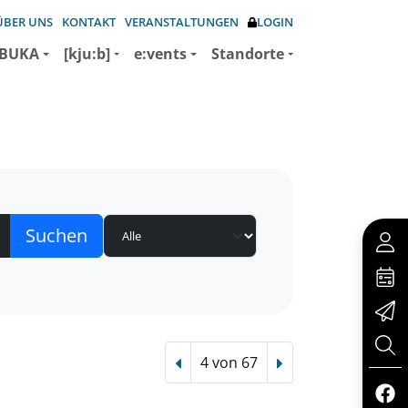
ÜBER UNS
KONTAKT
VERANSTALTUNGEN
LOGIN
BUKA
[kju:b]
e:vents
Standorte
4 von 67
Vorheriger Treffer
Nächster Treffer