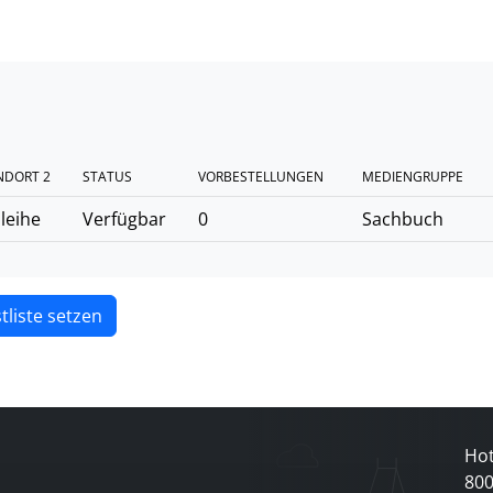
NDORT 2
STATUS
VORBESTELLUNGEN
MEDIENGRUPPE
leihe
Verfügbar
0
Sachbuch
tliste setzen
Hot
80