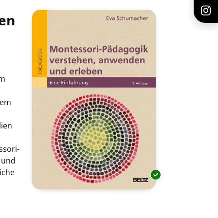
ben
im
rem
lien
sori-
g und
iche