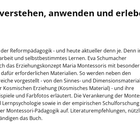
 verstehen, anwenden und erle
r der Reformpädagogik - und heute aktueller denn je. Denn 
eiarbeit und selbstbestimmtes Lernen. Eva Schumacher
lich das Erziehungskonzept Maria Montessoris mit besonde
 dafür erforderlichen Materialien. So werden neben den
eiche vorgestellt - von den Sinnes- und Dimensionsmateria
r Kosmischen Erziehung (Kosmisches Material) - und ihre
iele und Farbfotos erläutert. Die Verankerung der Montes
nd Lernpsychologie sowie in der empirischen Schulforschun
der Montessori-Pädagogik auf. Literaturempfehlungen, nützl
tändigen das Buch.