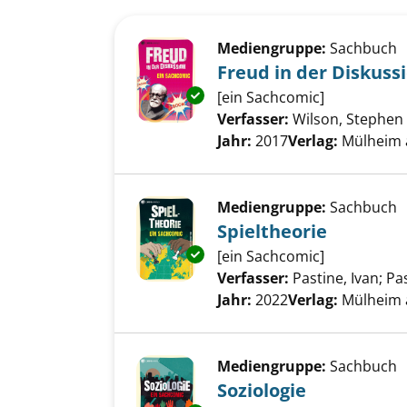
Suchergebnis
Zu den Suchfiltern springen
Mediengruppe:
Sachbuch
Freud in der Diskuss
Exemplar-Details von Freud in
[ein Sachcomic]
Verfasser:
Wilson, Stephen
Jahr:
2017
Verlag:
Mülheim a
Mediengruppe:
Sachbuch
Spieltheorie
Exemplar-Details von Spielthe
[ein Sachcomic]
Verfasser:
Pastine, Ivan
;
Pa
Jahr:
2022
Verlag:
Mülheim a
Mediengruppe:
Sachbuch
Soziologie