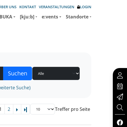
ÜBER UNS
KONTAKT
VERANSTALTUNGEN
LOGIN
BUKA
[kju:b]
e:vents
Standorte
eiterte Suche)
1
2
Treffer pro Seite
Letzte Seite