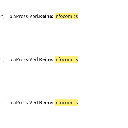
ie anzeigen
e nach diesem Verfasser
n, TibiaPress-Verl.
Reihe:
Infocomics
theorie anzeigen
er
n, TibiaPress-Verl.
Reihe:
Infocomics
lärung anzeigen
er
n, TibiaPress-Verl.
Reihe:
Infocomics