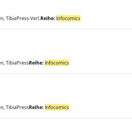
ek anzeigen
er
n, TibiaPress-Verl.
Reihe:
Infocomics
n anzeigen
er
n, TibiaPress
Reihe:
Infocomics
theorie anzeigen
er
n, TibiaPress
Reihe:
Infocomics