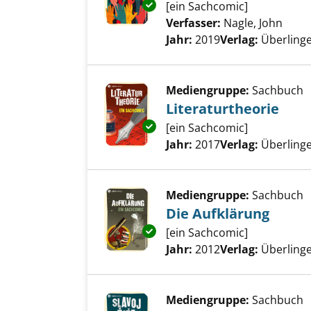
Exemplar-Details von Soziolog
[ein Sachcomic]
Verfasser:
Nagle, John
Such
Jahr:
2019
Verlag:
Überlinge
Mediengruppe:
Sachbuch
Literaturtheorie
Exemplar-Details von Literatur
[ein Sachcomic]
Suche nach diesem Verfass
Jahr:
2017
Verlag:
Überlinge
Mediengruppe:
Sachbuch
Die Aufklärung
Exemplar-Details von Die Aufk
[ein Sachcomic]
Suche nach diesem Verfass
Jahr:
2012
Verlag:
Überlinge
Mediengruppe:
Sachbuch