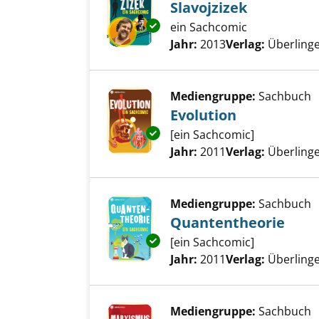
Slavojzizek
Exemplar-Details von Slavojziz
ein Sachcomic
Suche nach diesem Verfass
Jahr:
2013
Verlag:
Überlinge
Mediengruppe:
Sachbuch
Evolution
Exemplar-Details von Evolutio
[ein Sachcomic]
Suche nach diesem Verfass
Jahr:
2011
Verlag:
Überlinge
Mediengruppe:
Sachbuch
Quantentheorie
Exemplar-Details von Quanten
[ein Sachcomic]
Suche nach diesem Verfass
Jahr:
2011
Verlag:
Überlinge
Mediengruppe:
Sachbuch