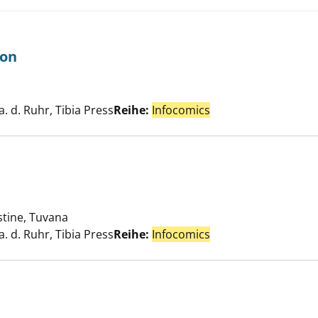
ion
 der Diskussion anzeigen
Suche nach diesem Verfasser
. d. Ruhr, Tibia Press
Reihe:
Infocomics
orie anzeigen
stine, Tuvana
Suche nach diesem Verfasser
. d. Ruhr, Tibia Press
Reihe:
Infocomics