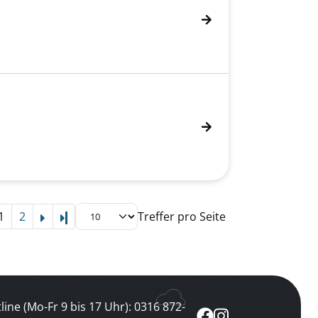
1
2
Treffer pro Seite
Letzte Seite
line (Mo-Fr 9 bis 17 Uhr): 0316 872-