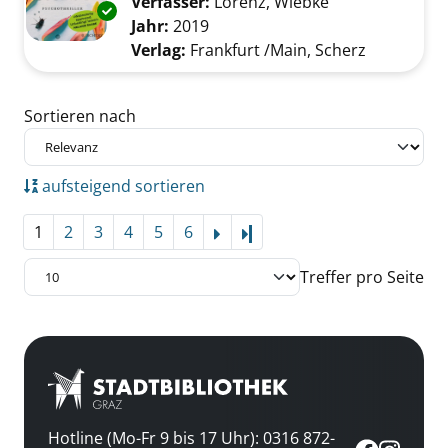
Verfasser:
Lorenz, Wiebke
Suche nach die
Exemplar-Details von Einer wird sterben anz
Jahr:
2019
Verlag:
Frankfurt /Main, Scherz
Zu den Suchfiltern springen
Sortieren nach
aufsteigend sortieren
1
2
3
4
5
6
Letzte Seite
Treffer pro Seite
Hotline (Mo-Fr 9 bis 17 Uhr): 0316 872-