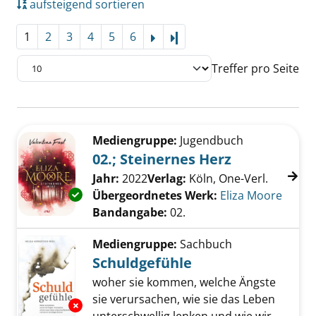
aufsteigend sortieren
1
2
3
4
5
6
Letzte Seite
Treffer pro Seite
Suchergebnis
Zu den Suchfiltern springen
Mediengruppe:
Jugendbuch
02.; Steinernes Herz
Suche nach diesem Verfasser
Jahr:
2022
Verlag:
Köln, One-Verl.
Exemplar-Details von 02.; Steinernes Herz an
Übergeordnetes Werk:
Eliza Moore
Bandangabe:
02.
Mediengruppe:
Sachbuch
Schuldgefühle
woher sie kommen, welche Ängste
sie verursachen, wie sie das Leben
Exemplar-Details von Schuldgefühle anzeige