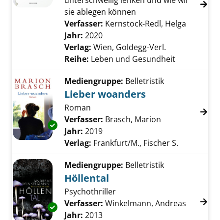
unterschwellig lenken und wie wir
sie ablegen können
Verfasser:
Kernstock-Redl, Helga
Suche na
Jahr:
2020
Verlag:
Wien, Goldegg-Verl.
Reihe:
Leben und Gesundheit
Mediengruppe:
Belletristik
Lieber woanders
Roman
Verfasser:
Brasch, Marion
Suche nach die
Exemplar-Details von Lieber woanders anzei
Jahr:
2019
Verlag:
Frankfurt/M., Fischer S.
Mediengruppe:
Belletristik
Höllental
Psychothriller
Verfasser:
Winkelmann, Andreas
Suche na
Exemplar-Details von Höllental anzeigen
Jahr:
2013