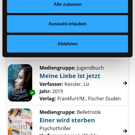
das schlechte Gewissen einzieht
Alle zulassen
jederzeit widerrufen und Ihre Einstellungen verändern.
und wie du die negativen Gefühle
Nähere Informationen finden Sie in unserer
loswirst]
Datenschutzerklärung
und in unserem
Impressum
.
Auswahl erlauben
Verfasser:
Liussi, Michele
;
Spangler,
Katharina
Suche nach diesem Verfasser
Jahr:
2022
Ablehnen
Verlag:
Baden-Baden, Humboldt-
Verl.
Mediengruppe:
Jugendbuch
Meine Liebe ist jetzt
Verfasser:
Kessler, Liz
Suche nach diesem 
Jahr:
2019
Exemplar-Details von Meine Liebe ist jetzt an
Verlag:
Frankfurt/M., Fischer Duden
Mediengruppe:
Belletristik
Einer wird sterben
Psychothriller