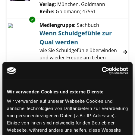
Verlag:
München, Goldmann
Reihe:
Goldmann; 47561
Exemplar-Details von Wenn Schuldgefühle zu
Mediengruppe:
Sachbuch
Wenn Schuldgefühle zur
Qual werden
wie Sie Schuldgefühle überwinden
und wieder Freude am Leben
gewinnen können
Verfasser:
Wolf, Doris
Suche nach diesem 
Jahr:
1996
Verlag:
Mannheim, PAL
Wir verwenden Cookies und externe Dienste
Mediengruppe:
Sachbuch
Emotionale Erpressung
Wir verwenden auf unserer Webseite Cookies und
wenn andere mit Gefühlen drohen
ähnliche Technologien von Drittanbietern zur Verarbeitung
Exemplar-Details von Emotionale Erpressung
Verfasser:
Forward, Susan
;
Frazier,
von personenbezogenen Daten (z.B.: IP-Adressen).
Donna
Suche nach diesem Verfasser
Einige von ihnen sind notwendig für den Betrieb der
Jahr:
2000
Webseite, während andere uns helfen, diese Webseite