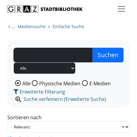
Zum Inhalt springen
Zu den Suchfiltern springen
Zur Trefferliste springen
›
...
›
Mediensuche
Einfache Suche
Wählen Sie die Medienart nach der Sie suchen wollen
Alle
Physische Medien
E-Medien
Erweiterte Filterung
Suche verfeinern (Erweiterte Suche)
Sortieren nach