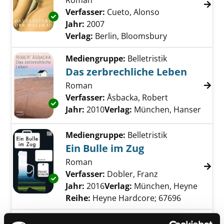
Roman
Verfasser:
Cueto, Alonso
Suche nach dies
Exemplar-Details von Das Flüstern der Walfr
Jahr:
2007
Verlag:
Berlin, Bloomsbury
Mediengruppe:
Belletristik
Das zerbrechliche Leben
Roman
Verfasser:
Åsbacka, Robert
Suche nach di
Exemplar-Details von Das zerbrechliche Leb
Jahr:
2010
Verlag:
München, Hanser
Mediengruppe:
Belletristik
Ein Bulle im Zug
Roman
Verfasser:
Dobler, Franz
Suche nach diese
Exemplar-Details von Ein Bulle im Zug anzeig
Jahr:
2016
Verlag:
München, Heyne
Reihe:
Heyne Hardcore; 67696
Mediengruppe:
Belletristik