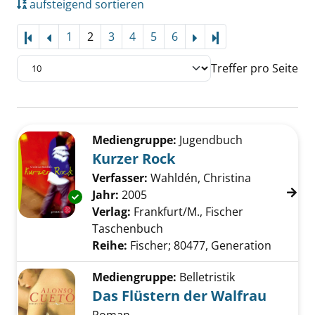
aufsteigend sortieren
1
2
3
4
5
6
Letzte Seite
Treffer pro Seite
Suchergebnis
Zu den Suchfiltern springen
Mediengruppe:
Jugendbuch
Kurzer Rock
Verfasser:
Wahldén, Christina
Suche nach 
Jahr:
2005
Exemplar-Details von Kurzer Rock anzeigen
Verlag:
Frankfurt/M., Fischer
Taschenbuch
Reihe:
Fischer; 80477, Generation
Mediengruppe:
Belletristik
Das Flüstern der Walfrau