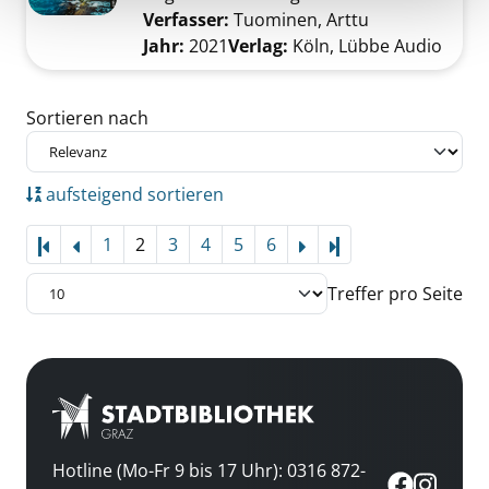
Verfasser:
Tuominen, Arttu
Suche nach di
Jahr:
2021
Verlag:
Köln, Lübbe Audio
Zu den Suchfiltern springen
Sortieren nach
aufsteigend sortieren
1
2
3
4
5
6
Letzte Seite
Treffer pro Seite
Hotline (Mo-Fr 9 bis 17 Uhr): 0316 872-