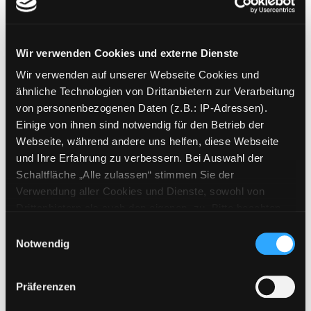
Laute Nächte
Roman
Verfasser:
Freytag, Anne
Suche nach dies
Wir verwenden Cookies und externe Dienste
Exemplar-Details von Laute Nächte anzeigen
Jahr:
2026
Verlag:
Zürich, Kampa
Wir verwenden auf unserer Webseite Cookies und
ähnliche Technologien von Drittanbietern zur Verarbeitung
Mediengruppe:
Belletristik
von personenbezogenen Daten (z.B.: IP-Adressen).
Das Geheimnis
Einige von ihnen sind notwendig für den Betrieb der
Roman ; [Taschenbuchausgabe]
Webseite, während andere uns helfen, diese Webseite
Verfasser:
Sandberg, Ellen
Suche nach die
Exemplar-Details von Das Geheimnis anzeig
und Ihre Erfahrung zu verbessern. Bei Auswahl der
Jahr:
2022
Schaltfläche „Alle zulassen“ stimmen Sie der
Verlag:
München, Penguin-Verl.
Verwendung aller Cookies und Dienste, sowohl von
Drittanbietern als auch den eigenen, zu. Bitte beachten
Mediengruppe:
Belletristik
Sie, dass bei Verwendung von Diensten und Setzen von
Einwilligungsauswahl
Der Wert der Gefühle
Cookies von Drittanbietern, eine Verarbeitung in
Notwendig
Roman
unsicheren Drittländern (Länder außerhalb des EWR
Verfasser:
Verna, Nicoletta
Suche nach di
ohne adäquates Datenschutzniveau) stattfinden kann. In
Exemplar-Details von Der Wert der Gefühle 
Präferenzen
Jahr:
2022
Verlag:
Wien , Folio-Verl.
diesem Zusammenhang können aktuell Risiken für
Betroffene nicht vollständig ausgeschlossen werden.