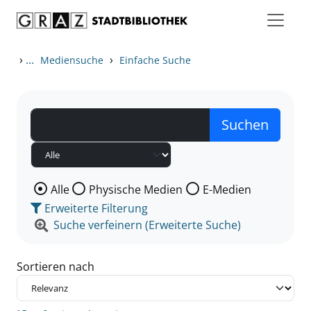
Zum Inhalt springen
Zu den Suchfiltern springen
Zur Trefferliste springen
›
...
›
Mediensuche
Einfache Suche
Wählen Sie die Medienart nach der Sie suchen wollen
Alle
Physische Medien
E-Medien
Erweiterte Filterung
Suche verfeinern (Erweiterte Suche)
Sortieren nach