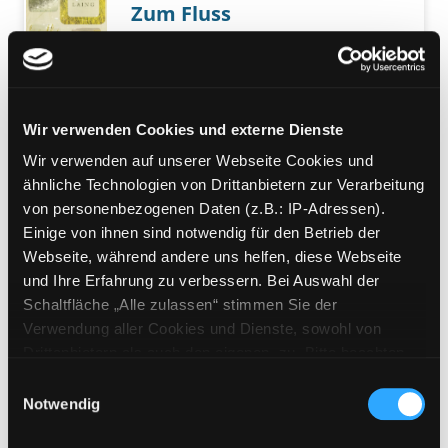
Zum Fluss
eine Reise unter die Oberfläche
Verfasser:
Laing, Olivia
Suche nach diesem
Exemplar-Details von Zum Fluss anzeigen
Jahr:
2020
Verlag:
München, Btb
Wir verwenden Cookies und externe Dienste
Mediengruppe:
Sachbuch
Der Salzpfad
Wir verwenden auf unserer Webseite Cookies und
ähnliche Technologien von Drittanbietern zur Verarbeitung
[Taschenbuchausgabe]
von personenbezogenen Daten (z.B.: IP-Adressen).
Verfasser:
Winn, Raynor
Suche nach diese
Exemplar-Details von Der Salzpfad anzeigen
Einige von ihnen sind notwendig für den Betrieb der
Jahr:
2021
Webseite, während andere uns helfen, diese Webseite
Verlag:
München, Goldmann-Verl.
und Ihre Erfahrung zu verbessern. Bei Auswahl der
Reihe:
Goldmann; 14268
Schaltfläche „Alle zulassen“ stimmen Sie der
Verwendung aller Cookies und Dienste, sowohl von
Mediengruppe:
Sachbuch
Drittanbietern als auch den eigenen, zu. Bitte beachten
Der Salzpfad
Sie, dass bei Verwendung von Diensten und Setzen von
Einwilligungsauswahl
Verfasser:
Winn, Raynor
Suche nach diese
Cookies von Drittanbietern, eine Verarbeitung in
Notwendig
Jahr:
2020
Exemplar-Details von Der Salzpfad anzeigen
unsicheren Drittländern (Länder außerhalb des EWR
Verlag:
Ostfildern, DuMont Reise-