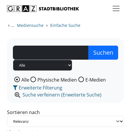
Zum Inhalt springen
Zu den Suchfiltern springen
Zur Trefferliste springen
›
...
›
Mediensuche
Einfache Suche
Wählen Sie die Medienart nach der Sie suchen wollen
Alle
Physische Medien
E-Medien
Erweiterte Filterung
Suche verfeinern (Erweiterte Suche)
Sortieren nach