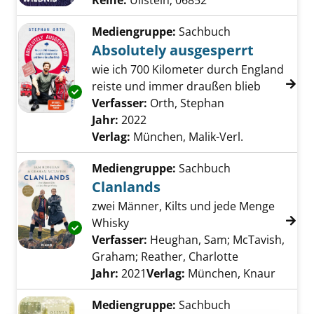
Reihe:
Ullstein; 06852
Mediengruppe:
Sachbuch
Absolutely ausgesperrt
wie ich 700 Kilometer durch England
reiste und immer draußen blieb
Exemplar-Details von Absolutely ausgesperrt
Verfasser:
Orth, Stephan
Suche nach dies
Jahr:
2022
Verlag:
München, Malik-Verl.
Mediengruppe:
Sachbuch
Clanlands
zwei Männer, Kilts und jede Menge
Whisky
Exemplar-Details von Clanlands anzeigen
Verfasser:
Heughan, Sam
;
McTavish,
Graham
;
Reather, Charlotte
Suche nach di
Jahr:
2021
Verlag:
München, Knaur
Mediengruppe:
Sachbuch