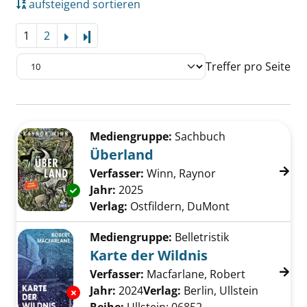
aufsteigend sortieren
1
2
Letzte Seite
Treffer pro Seite
Suchergebnis
Zu den Suchfiltern springen
Mediengruppe:
Sachbuch
Überland
Verfasser:
Winn, Raynor
Suche nach diese
Jahr:
2025
Exemplar-Details von Überland anzeigen
Verlag:
Ostfildern, DuMont
Mediengruppe:
Belletristik
Karte der Wildnis
Verfasser:
Macfarlane, Robert
Suche nach
Jahr:
2024
Verlag:
Berlin, Ullstein
Exemplar-Details von Karte der Wildnis anze