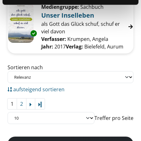
Mediengruppe:
Sachbuch
Unser Inselleben
als Gott das Glück schuf, schuf er
viel davon
Exemplar-Details von Unser Inselleben anzei
Verfasser:
Krumpen, Angela
Suche nach d
Jahr:
2017
Verlag:
Bielefeld, Aurum
Zu den Suchfiltern springen
Sortieren nach
aufsteigend sortieren
1
2
Letzte Seite
Treffer pro Seite