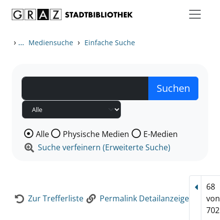
Zum Inhalt springen
Zur Detailanzeige springen
›
...
›
Mediensuche
Einfache Suche
Wählen Sie die Medienart nach der Sie suchen wollen
Alle
Physische Medien
E-Medien
Suche verfeinern (Erweiterte Suche)
68
Vorhe
Zur Trefferliste
Permalink Detailanzeige
vo
702