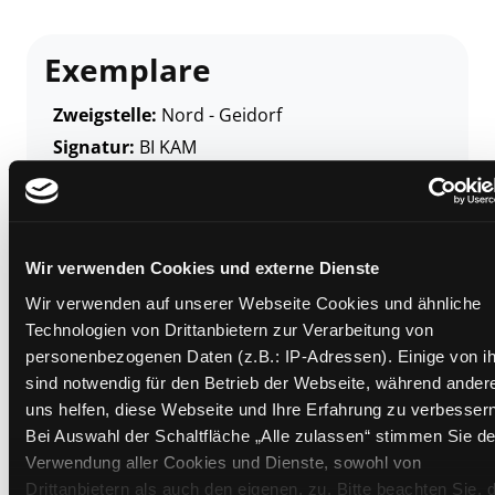
Exemplare
Zweigstelle:
Nord - Geidorf
Signatur:
BI KAM
Standort 2:
Ausleihe
Status:
Verfügbar
Vorbestellungen:
0
Wir verwenden Cookies und externe Dienste
Mediengruppe:
Belletristik
Wir verwenden auf unserer Webseite Cookies und ähnliche
Frist:
Technologien von Drittanbietern zur Verarbeitung von
Barcode:
1608SB03022
personenbezogenen Daten (z.B.: IP-Adressen). Einige von i
Standort 3:
sind notwendig für den Betrieb der Webseite, während ander
uns helfen, diese Webseite und Ihre Erfahrung zu verbessern
Bei Auswahl der Schaltfläche „Alle zulassen“ stimmen Sie de
Verwendung aller Cookies und Dienste, sowohl von
Zweigstelle:
West - Eggenberg
Drittanbietern als auch den eigenen, zu. Bitte beachten Sie, 