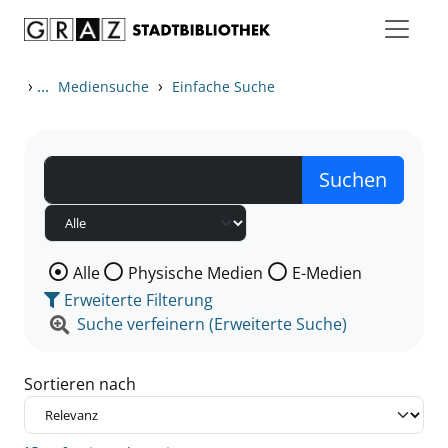
Zum Inhalt springen
Zu den Suchfiltern springen
Zur Trefferliste springen
›
...
›
Mediensuche
Einfache Suche
Wählen Sie die Medienart nach der Sie suchen wollen
Alle
Physische Medien
E-Medien
Erweiterte Filterung
Suche verfeinern (Erweiterte Suche)
Sortieren nach