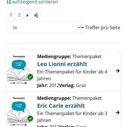
aufsteigend sortieren
1
2
Letzte Seite
Treffer pro Seite
Suchergebnis
Zu den Suchfiltern springen
Mediengruppe:
Themenpaket
Leo Lionni erzählt
Ein Themenpaket für Kinder ab 4
Exemplar-Details von Leo Lionni erzählt anze
Jahren
Suche nach diesem Verfasser
Jahr:
2012
Verlag:
Graz
Mediengruppe:
Themenpaket
Eric Carle erzählt
Ein Themenpaket für Kinder ab 3
Exemplar-Details von Eric Carle erzählt anzei
Jahren