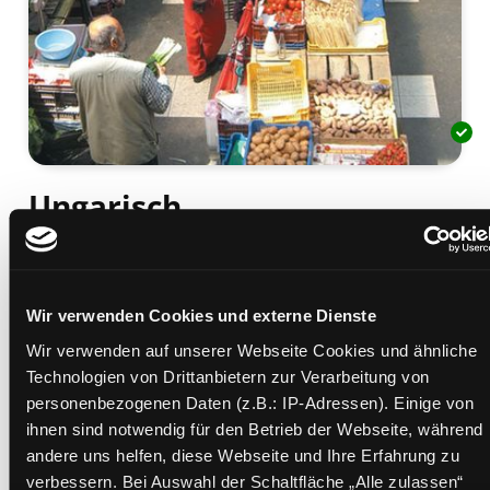
Ungarisch
Wort für Wort
Mediengruppe:
Sachbuch
Verfasser:
Suche nach diesem Verfasser
Simig, Pia
Wir verwenden Cookies und externe Dienste
Beschreibung ein-/ausblenden
Wir verwenden auf unserer Webseite Cookies und ähnliche
Technologien von Drittanbietern zur Verarbeitung von
Mehr Informationen ein-/ausblenden
personenbezogenen Daten (z.B.: IP-Adressen). Einige von
ihnen sind notwendig für den Betrieb der Webseite, während
andere uns helfen, diese Webseite und Ihre Erfahrung zu
verbessern. Bei Auswahl der Schaltfläche „Alle zulassen“