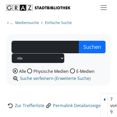
Zum Inhalt springen
Zur Detailanzeige springen
›
...
›
Mediensuche
Einfache Suche
Wählen Sie die Medienart nach der Sie suchen wollen
Alle
Physische Medien
E-Medien
Suche verfeinern (Erweiterte Suche)
7
Vorhe
Zur Trefferliste
Permalink Detailanzeige
vo
9