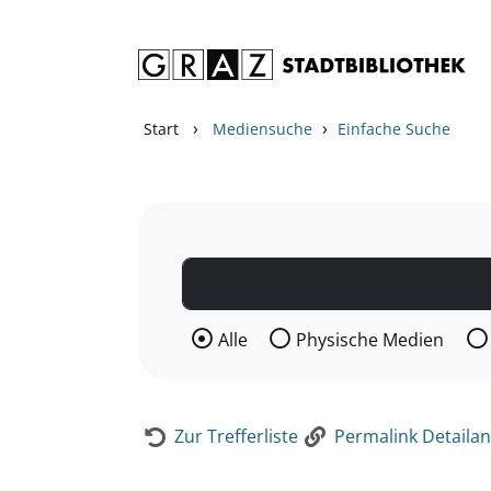
Zum Inhalt springen
Zur Detailanzeige springen
›
›
Start
Mediensuche
Einfache Suche
Wählen Sie die Medienart nach der Si
Alle
Physische Medien
Zur Trefferliste
Permalink Detailan