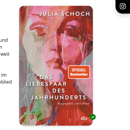
 und
in
zweit
s im
oblied