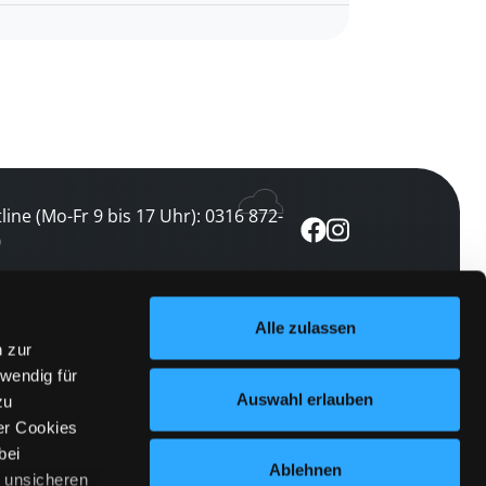
line (Mo-Fr 9 bis 17 Uhr): 0316 872-
0
ewsletter abonnieren
Alle zulassen
n zur
 keine Veranstaltung verpassen
wendig für
etzt abonnieren
Auswahl erlauben
zu
er Cookies
bei
Ablehnen
n unsicheren