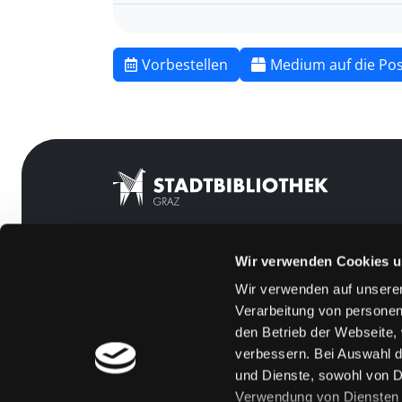
Vorbestellen
Medium auf die Pos
Wir verwenden Cookies u
Mitgliedschaft
Feedback
Wir verwenden auf unserer
Angebote
Kontakt
Verarbeitung von personen
LABUKA
Über uns
den Betrieb der Webseite,
verbessern. Bei Auswahl d
[kju:b]
Jobs
und Dienste, sowohl von Dr
News
Medienwunsch
Verwendung von Diensten u