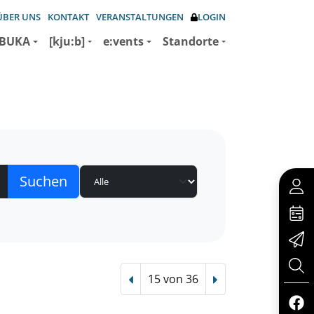
ÜBER UNS
KONTAKT
VERANSTALTUNGEN
LOGIN
BUKA
[kju:b]
e:vents
Standorte
15 von 36
Vorheriger Treffer
Nächster Treffer