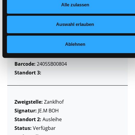
Zweigstelle:
West - Eggenberg
Alle zulassen
Datenschutzerklärung
und in unserem
Impressum
.
Signatur:
JE.M BOH
Standort 2:
Ausleihe
Auswahl erlauben
Status:
Verfügbar
Vorbestellungen:
0
Ablehnen
Mediengruppe:
Kinderbuch
Frist:
Barcode:
2405SB00804
Standort 3:
Zweigstelle:
Zanklhof
Signatur:
JE.M BOH
Standort 2:
Ausleihe
Status:
Verfügbar