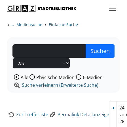
Zum Inhalt springen
Zur Detailanzeige springen
›
...
›
Mediensuche
Einfache Suche
Wählen Sie die Medienart nach der Sie suchen wollen
Alle
Physische Medien
E-Medien
Suche verfeinern (Erweiterte Suche)
24
Vorhe
Zur Trefferliste
Permalink Detailanzeige
vo
28