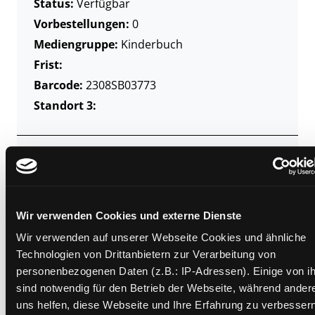
Status:
Verfügbar
Vorbestellungen:
0
Mediengruppe:
Kinderbuch
Frist:
Barcode:
2308SB03773
Standort 3:
Zweigstelle:
Ost - Schillerstraße
Signatur:
JE.M BOH
Standort 2:
Ausleihe
Wir verwenden Cookies und externe Dienste
Status:
Verfügbar
Wir verwenden auf unserer Webseite Cookies und ähnliche
Vorbestellungen:
0
Technologien von Drittanbietern zur Verarbeitung von
personenbezogenen Daten (z.B.: IP-Adressen). Einige von i
Mediengruppe:
Kinderbuch
sind notwendig für den Betrieb der Webseite, während ander
Frist:
uns helfen, diese Webseite und Ihre Erfahrung zu verbessern