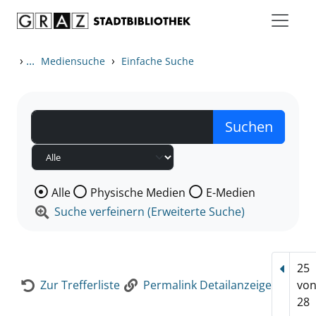
Zum Inhalt springen
Zur Detailanzeige springen
›
...
›
Mediensuche
Einfache Suche
Wählen Sie die Medienart nach der Sie suchen wollen
Alle
Physische Medien
E-Medien
Suche verfeinern (Erweiterte Suche)
25
Vorhe
Zur Trefferliste
Permalink Detailanzeige
vo
28