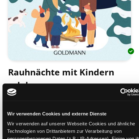
Rauhnächte mit Kindern
erleben
eine magische Reise für die ganze Familie ; die
schönsten Rituale, Bräuche und Meditationen für
die Zeit zwischen den Jahren
Wir verwenden Cookies und externe Dienste
Mediengruppe:
Sachbuch
Wir verwenden auf unserer Webseite Cookies und ähnliche
Verfasser:
Suche nach diesem Verfasser
Dohler, Christine
Technologien von Drittanbietern zur Verarbeitung von
Beschreibung ein-/ausblenden
personenbezogenen Daten (z.B.: IP-Adressen). Einige von i