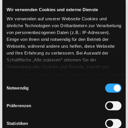
Mediengruppe:
Kinderbuch
Wir verwenden Cookies und externe Dienste
Frist:
Barcode:
2308SB03500
Wir verwenden auf unserer Webseite Cookies und
ähnliche Technologien von Drittanbietern zur Verarbeitung
Standort 3:
von personenbezogenen Daten (z.B.: IP-Adressen).
Einige von ihnen sind notwendig für den Betrieb der
Webseite, während andere uns helfen, diese Webseite
und Ihre Erfahrung zu verbessern. Bei Auswahl der
Zweigstelle:
Ost - Schillerstraße
Schaltfläche „Alle zulassen“ stimmen Sie der
Signatur:
JE.M BOH
Verwendung aller Cookies und Dienste, sowohl von
Standort 2:
Ausleihe
Drittanbietern als auch den eigenen, zu. Bitte beachten
Status:
Entliehen
Sie, dass bei Verwendung von Diensten und Setzen von
Einwilligungsauswahl
Vorbestellungen:
0
Cookies von Drittanbietern, eine Verarbeitung in
Notwendig
unsicheren Drittländern (Länder außerhalb des EWR
Mediengruppe:
Kinderbuch
ohne adäquates Datenschutzniveau) stattfinden kann. In
Frist:
28.08.2026
Präferenzen
diesem Zusammenhang können aktuell Risiken für
Barcode:
2306SB01036
Betroffene nicht vollständig ausgeschlossen werden.
Standort 3:
Eine Verarbeitung durch solche Cookies oder Dienste
Statistiken