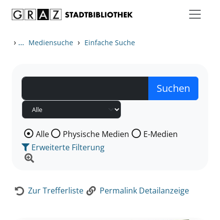
Zum Inhalt springen
Zur Detailanzeige springen
›
...
›
Mediensuche
Einfache Suche
Wählen Sie die Medienart nach der Sie suchen wollen
Alle
Physische Medien
E-Medien
Erweiterte Filterung
Zur Trefferliste
Permalink Detailanzeige