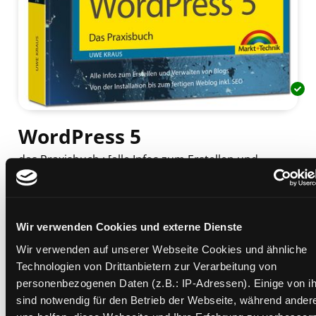
WordPress 5
das Praxisbuch ; [alle Infos zum Erstellen und
Verwalten von Blogs ; von der Installation bis zum
fertigen Weblog inkl. SEO]
Mediengruppe:
Sachbuch
Verfasser:
Suche nach diesem Verfasser
Kraus, Uwe
Wir verwenden Cookies und externe Dienste
Wir verwenden auf unserer Webseite Cookies und ähnliche
Beschreibung ein-/ausblenden
Technologien von Drittanbietern zur Verarbeitung von
personenbezogenen Daten (z.B.: IP-Adressen). Einige von i
Mehr Informationen ein-/ausblenden
sind notwendig für den Betrieb der Webseite, während ander