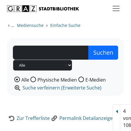
Zum Inhalt springen
Zur Detailanzeige springen
›
...
›
Mediensuche
Einfache Suche
Wählen Sie die Medienart nach der Sie suchen wollen
Alle
Physische Medien
E-Medien
Suche verfeinern (Erweiterte Suche)
4
Vorhe
Zur Trefferliste
Permalink Detailanzeige
vo
108