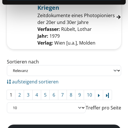
Kriegen
Zeitdokumente eines Photopioniers
der 20er und 30er Jahre
Verfasser:
Rübelt, Lothar
Suche nach dies
Jahr:
1979
Verlag:
Wien [u.a.], Molden
Zu den Suchfiltern springen
Sortieren nach
aufsteigend sortieren
1
2
3
4
5
6
7
8
9
10
Letzte Se
Treffer pro Seite