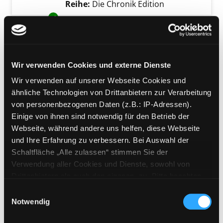
Reihe:
Die Chronik Edition
Exemplar-Details von Österreich anzeigen
Mediengruppe:
Sachbuch
Österreich
Verfasser:
Lichtenberger, Elisabeth
Suche 
Jahr:
2002
Wir verwenden Cookies und externe Dienste
Verlag:
Darmstadt,
Wir verwenden auf unserer Webseite Cookies und
Wissenschaftliche Buch-Ges.
ähnliche Technologien von Drittanbietern zur Verarbeitung
Reihe:
Wissenschaftliche
von personenbezogenen Daten (z.B.: IP-Adressen).
Länderkunden
Einige von ihnen sind notwendig für den Betrieb der
Exemplar-Details von 1.; Österreich anzeigen
Webseite, während andere uns helfen, diese Webseite
Mediengruppe:
Sachbuch
und Ihre Erfahrung zu verbessern. Bei Auswahl der
1.; Österreich
Schaltfläche „Alle zulassen“ stimmen Sie der
Suche nach diesem Verfasser
Jahr:
1972
Verlag:
Graz, Styria
Verwendung aller Cookies und Dienste, sowohl von
Übergeordnetes Werk:
Österreich
Drittanbietern als auch den eigenen, zu. Bitte beachten
Bandangabe:
1.
Sie, dass bei Verwendung von Diensten und Setzen von
Einwilligungsauswahl
Exemplar-Details von 1.; Kunst in Österreich
Cookies von Drittanbietern, eine Verarbeitung in
Notwendig
Mediengruppe:
Sachbuch
unsicheren Drittländern (Länder außerhalb des EWR
1.; Kunst in Österreich