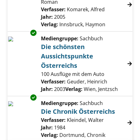
Roman
Verfasser:
Komarek, Alfred
Suche nach di
Jahr:
2005
Verlag:
Innsbruck, Haymon
Exemplar-Details von Die schönsten Aussich
Mediengruppe:
Sachbuch
Die schönsten
Aussichtspunkte
Österreichs
100 Ausflüge mit dem Auto
Verfasser:
Geuder, Heinrich
Suche nach d
Jahr:
2003
Verlag:
Wien, Jentzsch
Exemplar-Details von Die Chronik Österreich
Mediengruppe:
Sachbuch
Die Chronik Österreichs
Verfasser:
Kleindel, Walter
Suche nach die
Jahr:
1984
Verlag:
Dortmund, Chronik