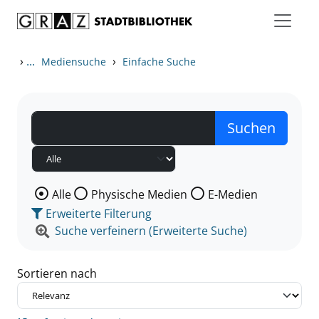
Zum Inhalt springen
Zu den Suchfiltern springen
Zur Trefferliste springen
›
...
›
Mediensuche
Einfache Suche
Wählen Sie die Medienart nach der Sie suchen wollen
Alle
Physische Medien
E-Medien
Erweiterte Filterung
Suche verfeinern (Erweiterte Suche)
Sortieren nach