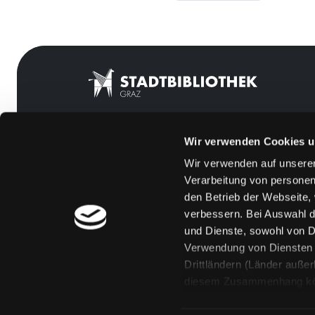
Wir verwenden Cookies u
Mitgliedschaft
Feedback
Wir verwenden auf unserer
Angebote
Kontakt
Verarbeitung von personen
LABUKA
Über uns
den Betrieb der Webseite,
verbessern. Bei Auswahl d
[kju:b]
Jobs
und Dienste, sowohl von Dr
News
Medienwunsch
Verwendung von Diensten u
Drittländern (Länder auße
Veranstaltungen
FAQs
diesem Zusammenhang könne
Standorte
Überweisungsdat
Eine Verarbeitung durch so