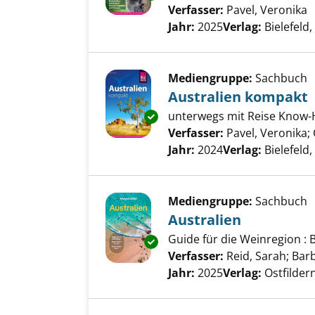
Verfasser:
Pavel, Veronika
S
Jahr:
2025
Verlag:
Bielefeld
Mediengruppe:
Sachbuch
Australien kompakt
unterwegs mit Reise Know-H
Exemplar-Details von Australi
Verfasser:
Pavel, Veronika
;
Jahr:
2024
Verlag:
Bielefeld
Mediengruppe:
Sachbuch
Australien
Guide für die Weinregion : B
Exemplar-Details von Australi
Verfasser:
Reid, Sarah
;
Barb
Jahr:
2025
Verlag:
Ostfilde