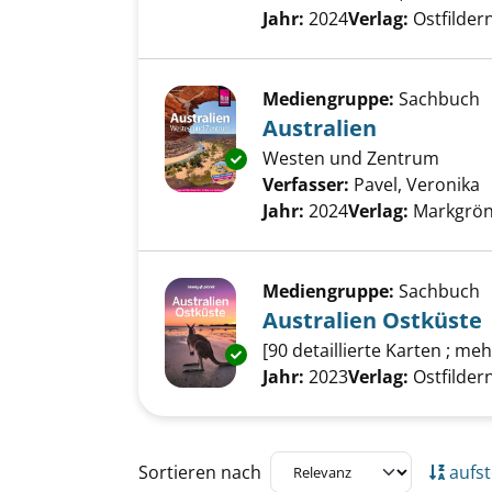
Jahr:
2024
Verlag:
Ostfilder
Mediengruppe:
Sachbuch
Australien
Westen und Zentrum
Exemplar-Details von Australi
Verfasser:
Pavel, Veronika
S
Jahr:
2024
Verlag:
Markgrön
Mediengruppe:
Sachbuch
Australien Ostküste
[90 detaillierte Karten ; m
Exemplar-Details von Australi
Suche nach diesem Verfass
Jahr:
2023
Verlag:
Ostfilde
Zu den Suchfiltern springen
Sortieren nach
aufst