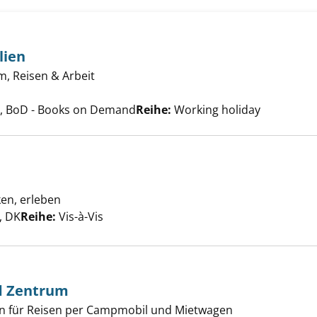
lien
avel Australien anzeigen
m, Reisen & Arbeit
che nach diesem Verfasser
 BoD - Books on Demand
Reihe:
Working holiday
ken, erleben
en anzeigen
er
, DK
Reihe:
Vis-à-Vis
d Zentrum
en für Reisen per Campmobil und Mietwagen
en Osten und Zentrum anzeigen