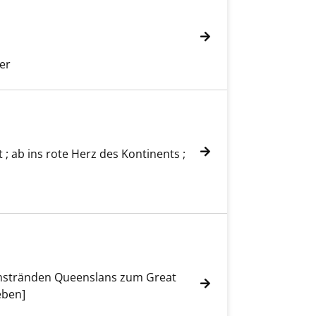
er
t ; ab ins rote Herz des Kontinents ;
umstränden Queenslans zum Great
eben]