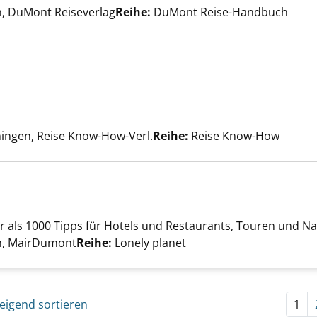
n, DuMont Reiseverlag
Reihe:
DuMont Reise-Handbuch
en anzeigen
uche nach diesem Verfasser
ingen, Reise Know-How-Verl.
Reihe:
Reise Know-How
ehr als 1000 Tipps für Hotels und Restaurants, Touren und Na
en Ostküste anzeigen
er
rn, MairDumont
Reihe:
Lonely planet
eigend sortieren
1