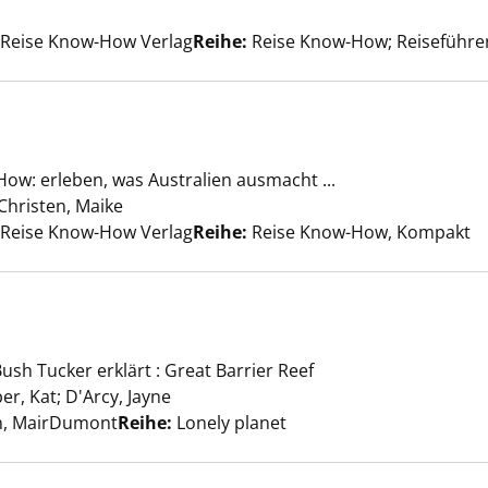
uche nach diesem Verfasser
, Reise Know-How Verlag
Reihe:
Reise Know-How; Reiseführe
ow: erleben, was Australien ausmacht ...
en kompakt anzeigen
Christen, Maike
Suche nach diesem Verfasser
, Reise Know-How Verlag
Reihe:
Reise Know-How, Kompakt
ush Tucker erklärt : Great Barrier Reef
en anzeigen
er, Kat
;
D'Arcy, Jayne
Suche nach diesem Verfasser
rn, MairDumont
Reihe:
Lonely planet