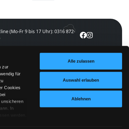
line (Mo-Fr 9 bis 17 Uhr): 0316 872-
0
ewsletter abonnieren
Alle zulassen
n zur
 keine Veranstaltung verpassen
wendig für
etzt abonnieren
Auswahl erlauben
zu
er Cookies
bei
Ablehnen
n unsicheren
ann. In
ossen werden.
Cookies
|
Impressum
|
Datenschutz
willigung
anmelden