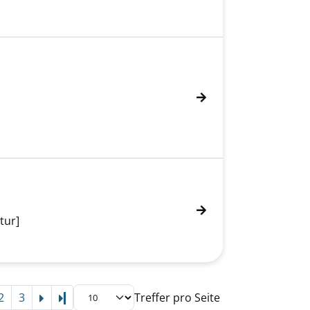
tur]
2
3
Treffer pro Seite
Letzte Seite