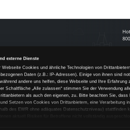
Hot
80
N
nd externe Dienste
 Webseite Cookies und ähnliche Technologien von Drittanbieter
und
bezogenen Daten (z.B.: IP-Adressen). Einige von ihnen sind not
j
 während andere uns helfen, diese Webseite und Ihre Erfahrung 
er Schaltfläche „Alle zulassen“ stimmen Sie der Verwendung all
ittanbietern als auch den eigenen, zu. Bitte beachten Sie, dass 
nd Setzen von Cookies von Drittanbietern, eine Verarbeitung i
rhalb des EWR ohne adäquates Datenschutzniveau) stattfinden k
n aktuell Risiken für Betroffene nicht vollständig ausgeschl
en
lche Cookies oder Dienste erfolgt nur, wenn Sie die jeweilige Ein