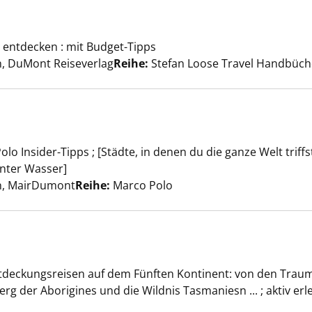
en anzeigen
 entdecken : mit Budget-Tipps
er
n, DuMont Reiseverlag
Reihe:
Stefan Loose Travel Handbüch
lo Insider-Tipps ; [Städte, in denen du die ganze Welt triffs
en anzeigen
nter Wasser]
er
rn, MairDumont
Reihe:
Marco Polo
Entdeckungsreisen auf dem Fünften Kontinent: von den Tra
en anzeigen
erg der Aborigines und die Wildnis Tasmaniesn ... ; aktiv erl
che nach diesem Verfasser