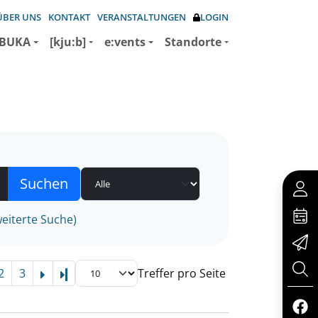
ÜBER UNS
KONTAKT
VERANSTALTUNGEN
LOGIN
BUKA
[kju:b]
e:vents
Standorte
eiterte Suche)
2
3
Treffer pro Seite
Letzte Seite