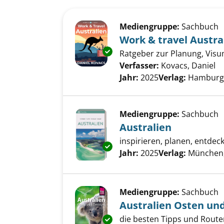
Suchergebnis
Zu den Suchfiltern springen
Mediengruppe:
Sachbuch
Work & travel Austra
Exemplar-Details von Work & tr
Ratgeber zur Planung, Visu
Verfasser:
Kovacs, Daniel
Su
Jahr:
2025
Verlag:
Hamburg,
Mediengruppe:
Sachbuch
Australien
inspirieren, planen, entdec
Exemplar-Details von Australi
Suche nach diesem Verfass
Jahr:
2025
Verlag:
München
Mediengruppe:
Sachbuch
Australien Osten un
die besten Tipps und Rout
Exemplar-Details von Australi