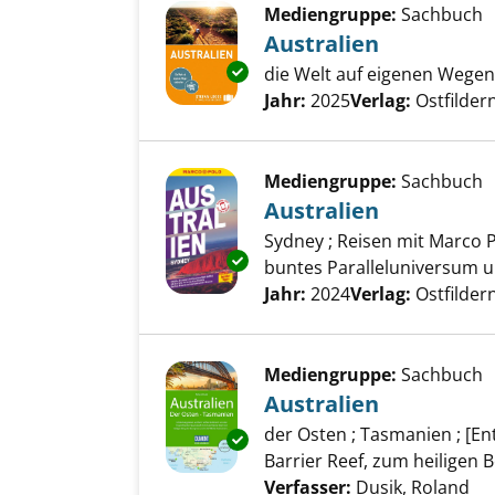
Mediengruppe:
Sachbuch
Australien
Exemplar-Details von Australi
die Welt auf eigenen Wegen
Suche nach diesem Verfass
Jahr:
2025
Verlag:
Ostfilder
Mediengruppe:
Sachbuch
Australien
Sydney ; Reisen mit Marco Po
Exemplar-Details von Australi
buntes Paralleluniversum u
Suche nach diesem Verfass
Jahr:
2024
Verlag:
Ostfilde
Mediengruppe:
Sachbuch
Australien
der Osten ; Tasmanien ; [
Exemplar-Details von Australi
Barrier Reef, zum heiligen B
Verfasser:
Dusik, Roland
Su