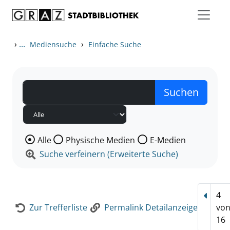
Zum Inhalt springen
Zur Detailanzeige springen
›
...
›
Mediensuche
Einfache Suche
Wählen Sie die Medienart nach der Sie suchen wollen
Alle
Physische Medien
E-Medien
Suche verfeinern (Erweiterte Suche)
4
Vorhe
Zur Trefferliste
Permalink Detailanzeige
vo
16