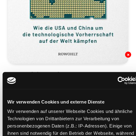
Der Chip-Krieg
wie die USA und China um die technologische
Vorherrschaft auf der Welt kämpfen
Mediengruppe:
Sachbuch
Wir verwenden Cookies und externe Dienste
Verfasser:
Suche nach diesem Verfasser
Miller, Chris
Wir verwenden auf unserer Webseite Cookies und ähnliche
Beschreibung ein-/ausblenden
Technologien von Drittanbietern zur Verarbeitung von
personenbezogenen Daten (z.B.: IP-Adressen). Einige von
Mehr Informationen ein-/ausblenden
ihnen sind notwendig für den Betrieb der Webseite, während