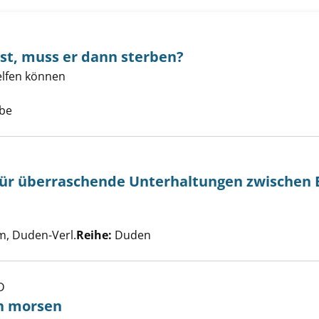
ist, muss er dann sterben?
elfen können
 jetzt tot ist, muss er dann sterben? anzeigen
uche nach diesem Verfasser
bbe
für überraschende Unterhaltungen zwischen 
ose Fragen für überraschende Unterhaltungen zwischen El
uche nach diesem Verfasser
, Duden-Verl.
Reihe:
Duden
D
lühwürmchen morsen anzeigen
n morsen