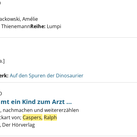
h
äbt ein Loch anzeigen
Jackowski, Amélie
Suche nach diesem Verfasser
t, Thienemann
Reihe:
Lumpi
.]
erk:
Auf den Spuren der Dinosaurier
D
in Witz? Kommt ein Kind zum Arzt ... anzeigen
mt ein Kind zum Arzt ...
 nachmachen und weitererzählen
ckart von
;
Caspers,
Ralph
Suche nach diesem Verfasser
 Der Hörverlag