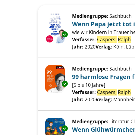
Suchergebnis
Zu den Suchfiltern springen
Mediengruppe:
Sachbuch
Wenn Papa jetzt tot 
wie wir Kindern in Trauer h
Exemplar-Details von Wenn Papa
Verfasser:
Caspers,
Ralph
S
Jahr:
2020
Verlag:
Köln, Lü
Mediengruppe:
Sachbuch
99 harmlose Fragen 
Exemplar-Details von 99 harml
[5 bis 10 Jahre]
Verfasser:
Caspers,
Ralph
S
Jahr:
2020
Verlag:
Mannheim
Mediengruppe:
Literatur C
Exemplar-Details von Wenn G
Wenn Glühwürmche