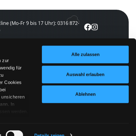
line (Mo-Fr 9 bis 17 Uhr): 0316 872-
0
ewsletter abonnieren
Alle zulassen
n zur
 keine Veranstaltung verpassen
wendig für
etzt abonnieren
Auswahl erlauben
zu
er Cookies
bei
Ablehnen
n unsicheren
ann. In
ossen werden.
Cookies
|
Impressum
|
Datenschutz
willigung
anmelden
 Punkt
 ähnlichen
g
Details zeigen