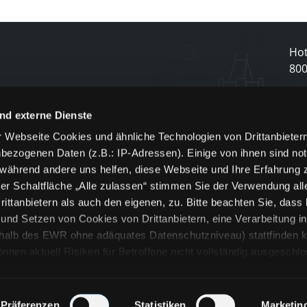
Hot
80
N
nd externe Dienste
 Webseite Cookies und ähnliche Technologien von Drittanbieter
und
bezogenen Daten (z.B.: IP-Adressen). Einige von ihnen sind not
j
 während andere uns helfen, diese Webseite und Ihre Erfahrung 
er Schaltfläche „Alle zulassen“ stimmen Sie der Verwendung all
ittanbietern als auch den eigenen, zu. Bitte beachten Sie, dass 
nd Setzen von Cookies von Drittanbietern, eine Verarbeitung i
rhalb des EWR ohne adäquates Datenschutzniveau) stattfinden k
n aktuell Risiken für Betroffene nicht vollständig ausgeschl
en
lche Cookies oder Dienste erfolgt nur, wenn Sie die jeweilige Ein
n“) oder auf die Schaltfläche „Alle zulassen“ klicken. Unter dem
ie Erklärungen zu den verschiedenen Kategorien von Cookies und
Präferenzen
Statistiken
Marketin