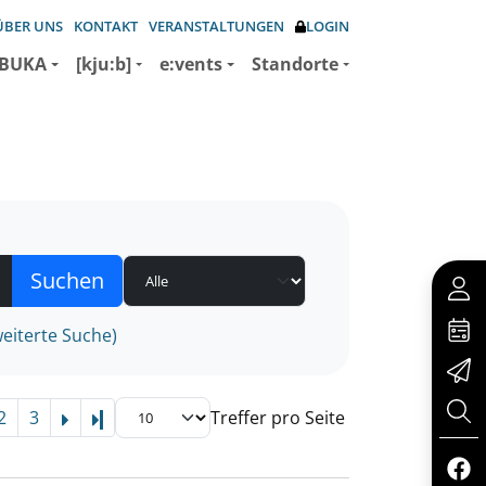
ÜBER UNS
KONTAKT
VERANSTALTUNGEN
LOGIN
BUKA
[kju:b]
e:vents
Standorte
eiterte Suche)
2
3
Treffer pro Seite
Letzte Seite