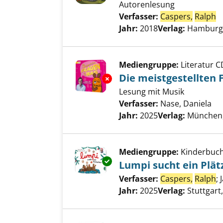
Autorenlesung
Verfasser:
Caspers,
Ralph
S
Jahr:
2018
Verlag:
Hamburg
Mediengruppe:
Literatur C
Die meistgestellten 
Exemplar-Details von Die meis
Lesung mit Musik
Verfasser:
Nase, Daniela
Su
Jahr:
2025
Verlag:
München,
Mediengruppe:
Kinderbuc
Exemplar-Details von Lumpi su
Lumpi sucht ein Plä
Verfasser:
Caspers,
Ralph
;
Jahr:
2025
Verlag:
Stuttgar