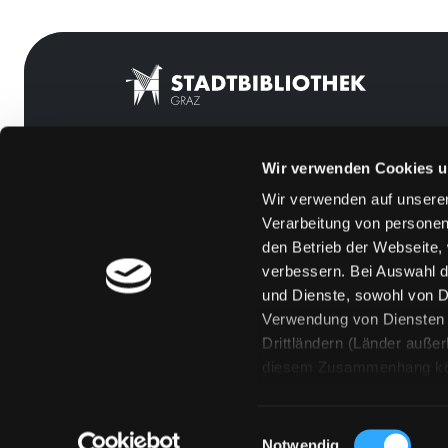
Wir verwenden Cookies u
Mitgliedschaft
Feedback
Wir verwenden auf unserer
Angebote
Kontakt
Verarbeitung von personen
LABUKA
Über uns
den Betrieb der Webseite,
verbessern. Bei Auswahl d
[kju:b]
Jobs
und Dienste, sowohl von Dr
News
Medienwunsch
Verwendung von Diensten u
Drittländern (Länder auße
Veranstaltungen
FAQs
diesem Zusammenhang könne
Standorte
Überweisungsdat
Eine Verarbeitung durch so
erteilen („Auswahl erlaube
Einwilligungsauswahl
„Details zeigen“ finden S
Notwendig