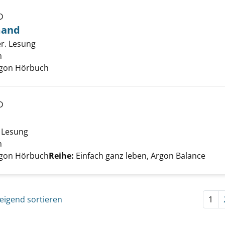
D
gst vor niemand anzeigen
mand
er. Lesung
h
Suche nach diesem Verfasser
Argon Hörbuch
D
 ja doch! anzeigen
; Lesung
h
Suche nach diesem Verfasser
Argon Hörbuch
Reihe:
Einfach ganz leben, Argon Balance
eigend sortieren
1