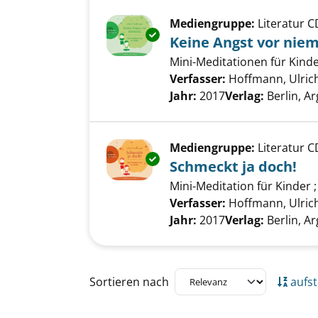
Mediengruppe:
Literatur C
Exemplar-Details von Keine An
Keine Angst vor nie
Mini-Meditationen für Kind
Verfasser:
Hoffmann, Ulric
Jahr:
2017
Verlag:
Berlin, 
Mediengruppe:
Literatur C
Exemplar-Details von Schmeckt
Schmeckt ja doch!
Mini-Meditation für Kinder 
Verfasser:
Hoffmann, Ulric
Jahr:
2017
Verlag:
Berlin, 
Zu den Suchfiltern springen
Sortieren nach
aufst