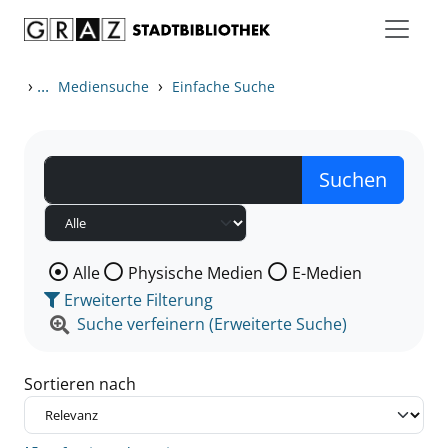
Zum Inhalt springen
Zu den Suchfiltern springen
Zur Trefferliste springen
›
...
›
Mediensuche
Einfache Suche
Wählen Sie die Medienart nach der Sie suchen wollen
Alle
Physische Medien
E-Medien
Erweiterte Filterung
Suche verfeinern (Erweiterte Suche)
Sortieren nach