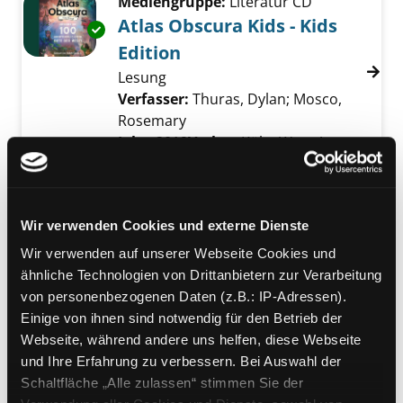
Mediengruppe:
Literatur CD
Atlas Obscura Kids - Kids
Exemplar-Details von Atlas Obscura Kids - Ki
Edition
Lesung
Verfasser:
Thuras, Dylan
;
Mosco,
Rosemary
Suche nach diesem Verfasser
Jahr:
2019
Verlag:
Köln, Wort Art
Mediengruppe:
eAudio
Wissen macht Ah! - Famose
Wir verwenden Cookies und externe Dienste
Experimente
Wir verwenden auf unserer Webseite Cookies und
Suche nach diesem Verfasser
Jahr:
2011
Verlag:
Der Audio Verlag
ähnliche Technologien von Drittanbietern zur Verarbeitung
Vorbestellbar:
Ja
Nein
von personenbezogenen Daten (z.B.: IP-Adressen).
Voraussichtlich entliehen bis:
Einige von ihnen sind notwendig für den Betrieb der
Mediengruppe:
Hörfigur
Webseite, während andere uns helfen, diese Webseite
Alles über Polizei,
und Ihre Erfahrung zu verbessern. Bei Auswahl der
Schaltfläche „Alle zulassen“ stimmen Sie der
Feuerwehr und Rettung
Exemplar-Details von Alles über Polizei, Feu