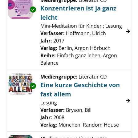
Mediengruppe:
Literatur CD
Konzentrieren ist ja ganz
Exemplar-Details von Konzentrieren ist ja gan
leicht
Mini-Meditation für Kinder ; Lesung
Verfasser:
Hoffmann, Ulrich
Suche nach d
Jahr:
2017
Verlag:
Berlin, Argon Hörbuch
Reihe:
Einfach ganz leben, Argon
Balance
Mediengruppe:
Literatur CD
Eine kurze Geschichte von
Exemplar-Details von Eine kurze Geschichte v
fast allem
Lesung
Verfasser:
Bryson, Bill
Suche nach diesem 
Jahr:
2008
Verlag:
München, Random House