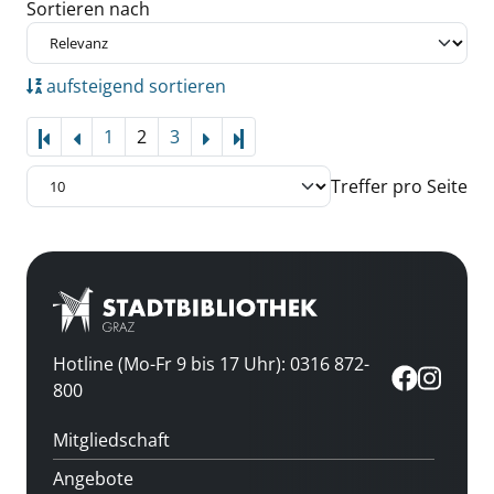
Zu den Suchfiltern springen
Sortieren nach
aufsteigend sortieren
1
2
3
Letzte Seite
Treffer pro Seite
Hotline (Mo-Fr 9 bis 17 Uhr): 0316 872-
800
Mitgliedschaft
Angebote