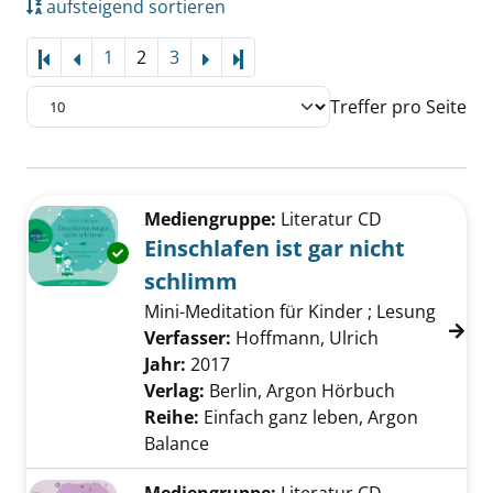
aufsteigend sortieren
1
2
3
Letzte Seite
Treffer pro Seite
Suchergebnis
Zu den Suchfiltern springen
Mediengruppe:
Literatur CD
Einschlafen ist gar nicht
Exemplar-Details von Einschlafen ist gar nic
schlimm
Mini-Meditation für Kinder ; Lesung
Verfasser:
Hoffmann, Ulrich
Suche nach d
Jahr:
2017
Verlag:
Berlin, Argon Hörbuch
Reihe:
Einfach ganz leben, Argon
Balance