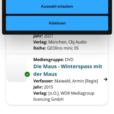
Datenschutzerklärung
und in unserem
Impressum
.
Auswahl erlauben
Mediengruppe:
Literatur CD
Alles über Meere und
Exemplar-Details von Alles über Meere und 
Ozeane
Ablehnen
[Sachhörspiel]
Suche nach diesem Verfasser
Jahr:
2021
Verlag:
München, Cbj Audio
Reihe:
GEOlino mini; 05
Mediengruppe:
DVD
Die Maus - Winterspass mit
der Maus
Exemplar-Details von Die Maus - Winterspas
Verfasser:
Maiwald, Armin [Regie]
Suche n
Jahr:
2015
Verlag:
[o.O.], WDR Mediagroup
licencing GmbH