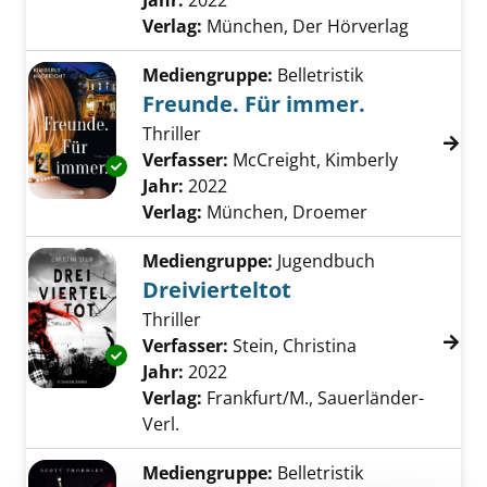
Jahr:
2022
Verlag:
München, Der Hörverlag
Mediengruppe:
Belletristik
Freunde. Für immer.
Thriller
Verfasser:
McCreight, Kimberly
Suche nac
Exemplar-Details von Freunde. Für immer. a
Jahr:
2022
Verlag:
München, Droemer
Mediengruppe:
Jugendbuch
Dreivierteltot
Thriller
Verfasser:
Stein, Christina
Suche nach die
Exemplar-Details von Dreivierteltot anzeigen
Jahr:
2022
Verlag:
Frankfurt/M., Sauerländer-
Verl.
Mediengruppe:
Belletristik