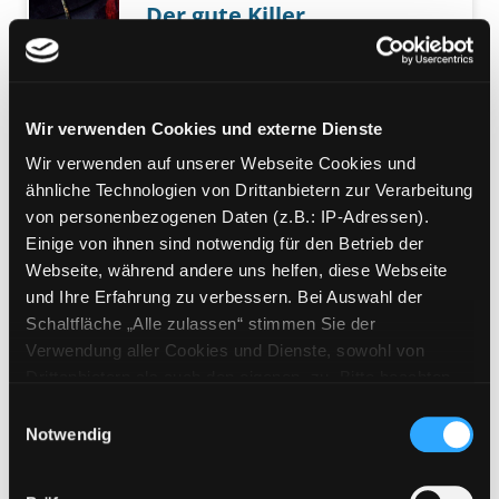
Der gute Killer
Kriminalroman
Verfasser:
Thornley, Scott
Suche nach die
Exemplar-Details von Der gute Killer anzeige
Jahr:
2022
Verlag:
Berlin, Suhrkamp-Verl.
Wir verwenden Cookies und externe Dienste
Wir verwenden auf unserer Webseite Cookies und
Mediengruppe:
Kinderbuch
ähnliche Technologien von Drittanbietern zur Verarbeitung
Attacke der 100 Zombies
von personenbezogenen Daten (z.B.: IP-Adressen).
Suche nach diesem Verfasser
Jahr:
2021
Einige von ihnen sind notwendig für den Betrieb der
Exemplar-Details von Attacke der 100 Zombi
Verlag:
Rheinbreitbach, Ullmann
Webseite, während andere uns helfen, diese Webseite
Medien
und Ihre Erfahrung zu verbessern. Bei Auswahl der
Reihe:
Erlebe dein Abenteuer
Schaltfläche „Alle zulassen“ stimmen Sie der
Verwendung aller Cookies und Dienste, sowohl von
Mediengruppe:
Belletristik
Drittanbietern als auch den eigenen, zu. Bitte beachten
Unbarmherziges Land
Sie, dass bei Verwendung von Diensten und Setzen von
Einwilligungsauswahl
ein Kentucky-Krimi
Cookies von Drittanbietern, eine Verarbeitung in
Notwendig
Verfasser:
Offutt, Chris
Suche nach diesem
unsicheren Drittländern (Länder außerhalb des EWR
Exemplar-Details von Unbarmherziges Land 
Jahr:
2021
ohne adäquates Datenschutzniveau) stattfinden kann. In