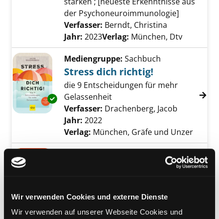
stärken ; [neueste Erkenntnisse aus
der Psychoneuroimmunologie]
Verfasser:
Berndt, Christina
Suche nach d
Jahr:
2023
Verlag:
München, Dtv
Mediengruppe:
Sachbuch
Stress dich richtig!
die 9 Entscheidungen für mehr
Gelassenheit
Exemplar-Details von Stress dich richtig! anz
Verfasser:
Drachenberg, Jacob
Suche nach
Jahr:
2022
Verlag:
München, Gräfe und Unzer
Mediengruppe:
Sachbuch
Mood Hacks
50 Sofortstrategien gegen Stress,
Angst, Liebeskummer und andere
Wir verwenden Cookies und externe Dienste
Exemplar-Details von Mood Hacks anzeigen
mentale Notlagen
Wir verwenden auf unserer Webseite Cookies und
Verfasser:
Remes, Olivia
Suche nach diese