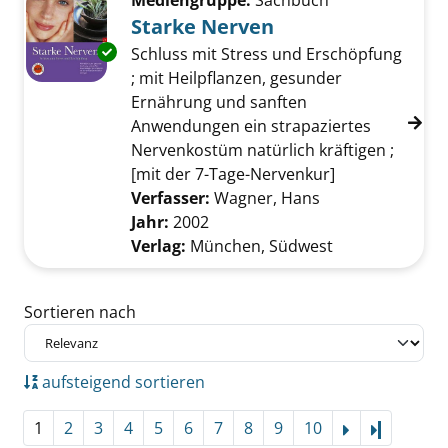
Mediengruppe:
Sachbuch
Starke Nerven
Exemplar-Details von Starke Nerven anzeige
Schluss mit Stress und Erschöpfung
; mit Heilpflanzen, gesunder
Ernährung und sanften
Anwendungen ein strapaziertes
Nervenkostüm natürlich kräftigen ;
[mit der 7-Tage-Nervenkur]
Verfasser:
Wagner, Hans
Suche nach dies
Jahr:
2002
Verlag:
München, Südwest
Zu den Suchfiltern springen
Sortieren nach
aufsteigend sortieren
1
2
3
4
5
6
7
8
9
10
Letzte Se