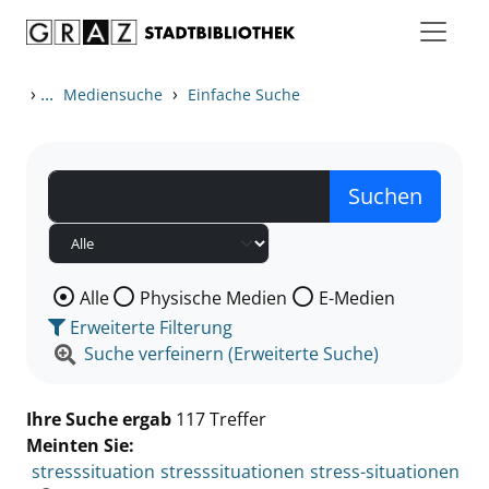
Zum Inhalt springen
Zu den Suchfiltern springen
Zur Trefferliste springen
›
...
›
Mediensuche
Einfache Suche
Wählen Sie die Medienart nach der Sie suchen wollen
Alle
Physische Medien
E-Medien
Erweiterte Filterung
Suche verfeinern (Erweiterte Suche)
Ihre Suche ergab
117 Treffer
Meinten Sie:
stresssituation
stresssituationen
stress-situationen