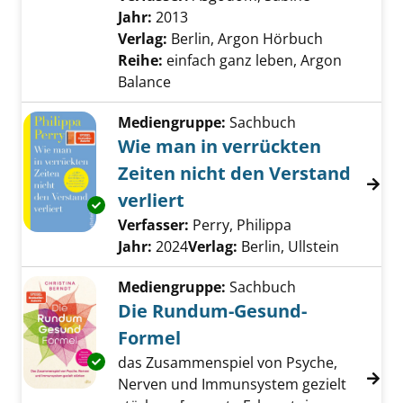
Jahr:
2013
Verlag:
Berlin, Argon Hörbuch
Reihe:
einfach ganz leben, Argon
Balance
Mediengruppe:
Sachbuch
Wie man in verrückten
Zeiten nicht den Verstand
verliert
Exemplar-Details von Wie man in verrückten Z
Verfasser:
Perry, Philippa
Suche nach dies
Jahr:
2024
Verlag:
Berlin, Ullstein
Mediengruppe:
Sachbuch
Die Rundum-Gesund-
Formel
Exemplar-Details von Die Rundum-Gesund-F
das Zusammenspiel von Psyche,
Nerven und Immunsystem gezielt