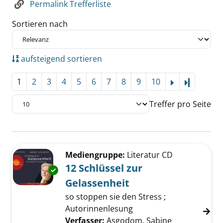
Permalink Trefferliste
Sortieren nach
aufsteigend sortieren
1
2
3
4
5
6
7
8
9
10
Letzte Se
Treffer pro Seite
Suchergebnis
Zu den Suchfiltern springen
Mediengruppe:
Literatur CD
12 Schlüssel zur
Exemplar-Details von 12 Schlüssel zur Gelas
Gelassenheit
so stoppen sie den Stress ;
Autorinnenlesung
Verfasser:
Asgodom, Sabine
Suche nach d