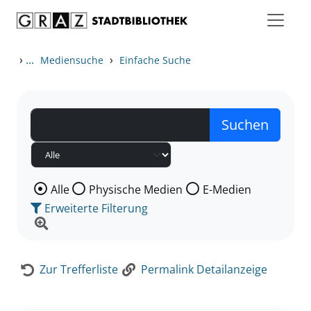
Zum Inhalt springen
Zur Detailanzeige springen
›
...
›
Mediensuche
Einfache Suche
Wählen Sie die Medienart nach der Sie suchen wollen
Alle
Physische Medien
E-Medien
Erweiterte Filterung
Zur Trefferliste
Permalink Detailanzeige