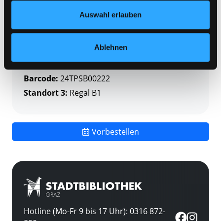
Standort 2:
Depot
Datenschutzerklärung
und in unserem
Impressum
.
Auswahl erlauben
Status:
Verfügbar
Vorbestellungen:
0
Ablehnen
Mediengruppe:
Themenpaket
Frist:
Barcode:
24TPSB00222
Standort 3:
Regal B1
Vorbestellen
Hotline (Mo-Fr 9 bis 17 Uhr): 0316 872-